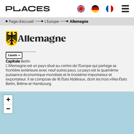
Aller
Main
au
navig
contenu
principal
Page d‘accueil
L'Europe
Allemagne
Allemagne
Lands ➔
Capitale
Berlin
L'Allemagne est un pays situé au centre de l'Europe qui partage sa
frontière extérieure avec neuf autres pays. Le pays est la quatrième
puissance économique mondiale et le troisième importateur et
exportateur. Il se compose de 16 États fédéraux, dont les trois villes-États
Berlin, Brême et Hambourg.
+
−