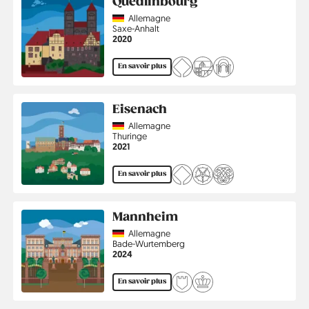
Quedlinbourg
Country
Allemagne
Région
Saxe-Anhalt
Année
2020
En savoir plus
Eisenach
Country
Allemagne
Région
Thuringe
Année
2021
En savoir plus
Mannheim
Country
Allemagne
Région
Bade-Wurtemberg
Année
2024
En savoir plus