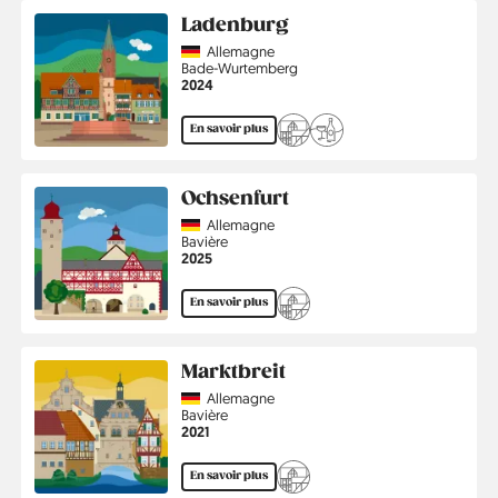
Ladenburg
Country
Allemagne
Région
Bade-Wurtemberg
Année
2024
En savoir plus
Ochsenfurt
Country
Allemagne
Région
Bavière
Année
2025
En savoir plus
Marktbreit
Country
Allemagne
Région
Bavière
Année
2021
En savoir plus