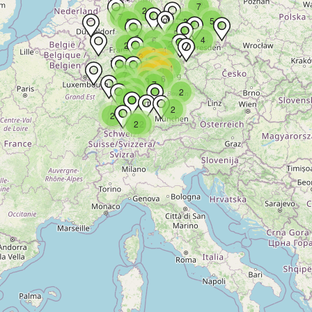
7
2
7
5
2
3
5
5
4
6
2
2
4
2
3
13
11
3
9
4
10
8
16
7
6
9
4
7
7
4
2
6
9
2
2
2
2