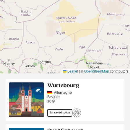
Leaflet
|
©
OpenStreetMap
contributors
Wurtzbourg
Country
Allemagne
Région
Bavière
Année
2019
En savoir plus