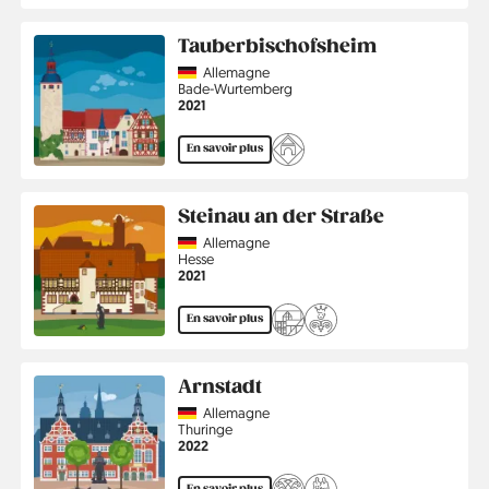
Tauberbischofsheim
Country
Allemagne
Région
Bade-Wurtemberg
Année
2021
En savoir plus
Steinau an der Straße
Country
Allemagne
Région
Hesse
Année
2021
En savoir plus
Arnstadt
Country
Allemagne
Région
Thuringe
Année
2022