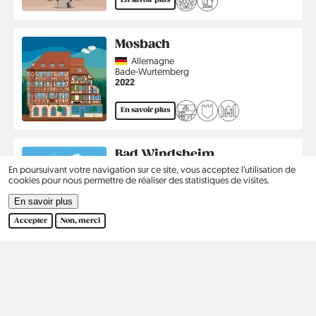
En savoir plus
Mosbach
Country
Allemagne
Région
Bade-Wurtemberg
Année
2022
En savoir plus
Bad Windsheim
En poursuivant votre navigation sur ce site, vous acceptez l’utilisation de
Country
Allemagne
cookies pour nous permettre de réaliser des statistiques de visites.
Région
Bavière
Année
2023
En savoir plus
En savoir plus
Accepter
Non, merci
Pagination
…
1
2
3
›
Dernier
Page
Page
Page
Page
Dernière
courante
suivante
page
Kontakt
Social