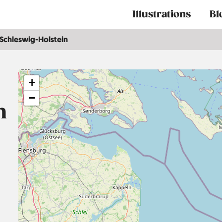
Main
Illustrations
Bl
navigation
Schleswig-Holstein
+
−
n