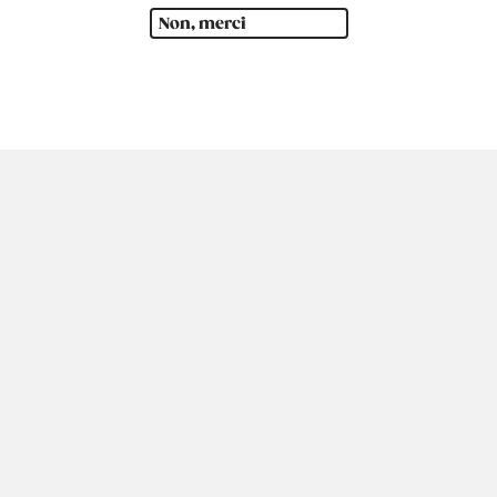
Non, merci
rique du Sud
Océanie