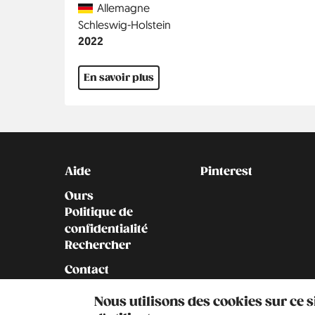
Country
Allemagne
Région
Schleswig-Holstein
Année
2022
En savoir plus
Kontakt
Social
Aide
Pinterest
Ours
Politique de
confidentialité
Rechercher
Contact
Notre histoire
Nous utilisons des cookies sur ce 