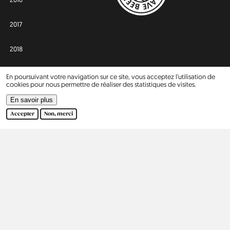
2017
2018
2019
En poursuivant votre navigation sur ce site, vous acceptez l’utilisation de
cookies pour nous permettre de réaliser des statistiques de visites.
2020
En savoir plus
Accepter
Non, merci
2021
2022
2023
2024
Afrique
Asie