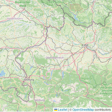
Leaflet
|
©
OpenStreetMap
contributors