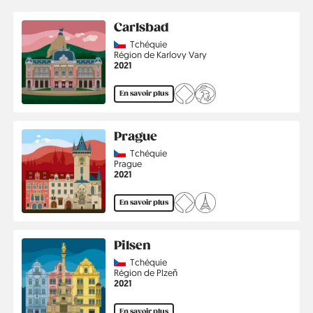
Carlsbad
Country
Tchéquie
Région
Région de Karlovy Vary
Année
2021
En savoir plus
Prague
Country
Tchéquie
Région
Prague
Année
2021
En savoir plus
Pilsen
Country
Tchéquie
Région
Région de Plzeň
Année
2021
En savoir plus