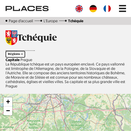
Aller
Main
au
navig
contenu
principal
Page d‘accueil
L'Europe
Tchéquie
Tchéquie
Régions ➔
Capitale
Prague
La République tchèque est un pays européen enclavé. Ce pays vallonné
est limitrophe de l'Allemagne, de la Pologne, de la Slovaquie et de
l'Autriche. Elle se compose des anciens territoires historiques de Bohême,
de Moravie et de Silésie et est connue pour ses nombreux châteaux,
cathédrales, églises et vieilles villes. Sa capitale et sa plus grande ville est
Prague
+
−