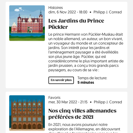
Sujet
Histoires
dim, 6 Nov 2022 - 18:00
Philipp J. Conrad
Les Jardins du Prince
Pückler
Le prince Hermann von Pückler-Muskau était
un noble allemand, un auteur, un bon vivant,
un voyageur du monde et un concepteur de
jardins. Son intérêt pour les jardins et
l'aménagement paysager a été éveillédès
son plus jeune âge. Pückler, qui est
considérécomme le plus important artiste de
jardin prussien, a conçu trois grands parcs
paysagers, au cours de sa vie :
Temps de lecture:
En savoir plus
5 minutes
Sujet
Favoris
mer, 30 Mar 2022 - 21:15
Philipp J. Conrad
Nos cinq villes allemandes
préférées de 2021
En 2021, nous avons poursuivi notre
exploration de l'Allemagne, en découvrant