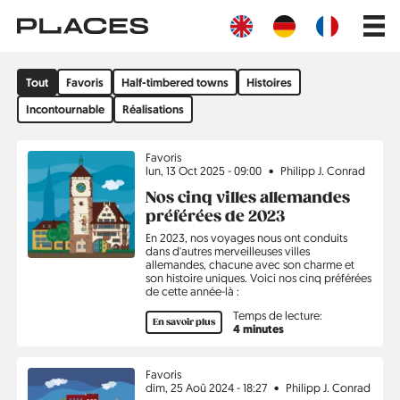
Aller
Main
au
navig
contenu
principal
Filtrer
Tout
Favoris
Half-timbered towns
Histoires
par
sujet
Incontournable
Réalisations
Tous
Sujet
Favoris
les
lun, 13 Oct 2025 - 09:00
Philipp J. Conrad
articles
Nos cinq villes allemandes
du
préférées de 2023
blog
En 2023, nos voyages nous ont conduits
dans d'autres merveilleuses villes
allemandes, chacune avec son charme et
son histoire uniques. Voici nos cinq préférées
de cette année-là :
Temps de lecture:
En savoir plus
4 minutes
Sujet
Favoris
dim, 25 Aoû 2024 - 18:27
Philipp J. Conrad