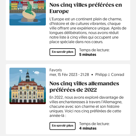
Nos cinq villes préférées en
Europe
L'Europe est un continent plein de charme,
d'histoire et de cultures vibrantes, chaque
ville offrant une expérience unique. Après de
longues délibérations, nous avons réduit
notre liste à cinq villes qui occupent une
place spéciale dans nos cœurs.
Temps de lecture:
En savoir plus
5 minutes
Sujet
Favoris
mer, 15 Fév 2023 - 21:28
Philipp J. Conrad
Nos cinq villes allemandes
préférées de 2022
En 2022, nous avons exploré davantage de
villes enchanteresses à travers l'Allemagne,
chacune avec son charme et son histoire
uniques. Voici nos cinq préférées de cette
année-là :
Temps de lecture:
En savoir plus
4 minutes