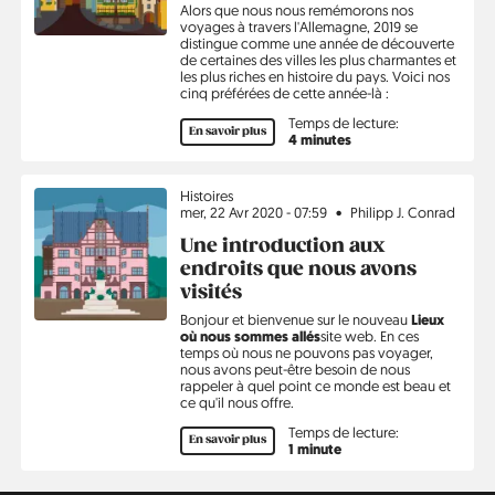
Alors que nous nous remémorons nos
voyages à travers l'Allemagne, 2019 se
distingue comme une année de découverte
de certaines des villes les plus charmantes et
les plus riches en histoire du pays. Voici nos
cinq préférées de cette année-là :
Temps de lecture:
En savoir plus
4 minutes
Sujet
Histoires
mer, 22 Avr 2020 - 07:59
Philipp J. Conrad
Une introduction aux
endroits que nous avons
visités
Bonjour et bienvenue sur le nouveau
Lieux
où nous sommes allés
site web. En ces
temps où nous ne pouvons pas voyager,
nous avons peut-être besoin de nous
rappeler à quel point ce monde est beau et
ce qu'il nous offre.
Temps de lecture:
En savoir plus
1 minute