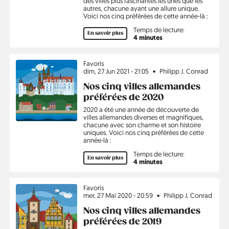
des villes plus fascinantes les unes que les
autres, chacune ayant une allure unique.
Voici nos cinq préférées de cette année-là :
Temps de lecture:
En savoir plus
4 minutes
Sujet
Favoris
dim, 27 Jun 2021 - 21:05
Philipp J. Conrad
Nos cinq villes allemandes
préférées de 2020
2020 a été une année de découverte de
villes allemandes diverses et magnifiques,
chacune avec son charme et son histoire
uniques. Voici nos cinq préférées de cette
année-là :
Temps de lecture:
En savoir plus
4 minutes
Sujet
Favoris
mer, 27 Mai 2020 - 20:59
Philipp J. Conrad
Nos cinq villes allemandes
préférées de 2019