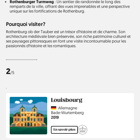
Rothenburger Turmweg
: Un sentier de randonnée le long des
remparts de la ville, offrant des vues imprenables et une perspective
unique sur les fortifications de Rothenburg.
Pourquoi visiter?
Rothenburg ob der Tauber est un trésor d'histoire et de charme. Son
architecture médiévale bien préservée, son riche patrimoine culturel et
ses paysages pittoresques en font une visite incontournable pour les
passionnés d'histoire et les romantiques.
2
/5
.
Louisbourg
Country
Allemagne
Région
Bade-Wurtemberg
Année
2019
En savoir plus