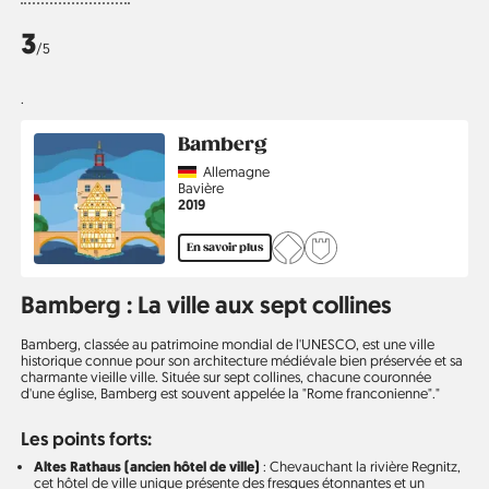
3
/5
.
Bamberg
Country
Allemagne
Région
Bavière
Année
2019
En savoir plus
Bamberg : La ville aux sept collines
Bamberg, classée au patrimoine mondial de l'UNESCO, est une ville
historique connue pour son architecture médiévale bien préservée et sa
charmante vieille ville. Située sur sept collines, chacune couronnée
d'une église, Bamberg est souvent appelée la "Rome franconienne"."
Les points forts:
Altes Rathaus (ancien hôtel de ville)
: Chevauchant la rivière Regnitz,
cet hôtel de ville unique présente des fresques étonnantes et un