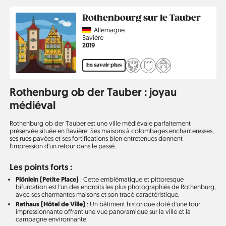
Rothenbourg sur le Tauber
Country
Allemagne
Région
Bavière
Année
2019
En savoir plus
Rothenburg ob der Tauber : joyau
médiéval
Rothenburg ob der Tauber est une ville médiévale parfaitement
préservée située en Bavière. Ses maisons à colombages enchanteresses,
ses rues pavées et ses fortifications bien entretenues donnent
l'impression d'un retour dans le passé.
Les points forts :
Plönlein (Petite Place)
: Cette emblématique et pittoresque
bifurcation est l'un des endroits les plus photographiés de Rothenburg,
avec ses charmantes maisons et son tracé caractéristique.
Rathaus (Hôtel de Ville)
: Un bâtiment historique doté d'une tour
impressionnante offrant une vue panoramique sur la ville et la
campagne environnante.