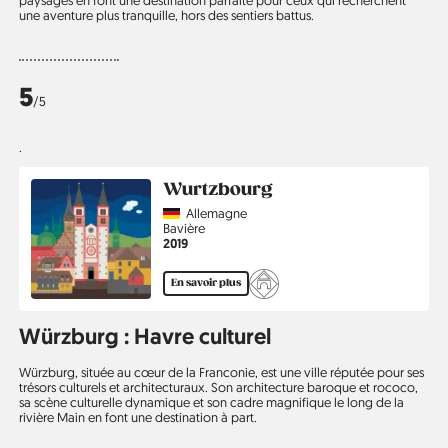
une aventure plus tranquille, hors des sentiers battus.
5
/5
.
Wurtzbourg
Country
Allemagne
Région
Bavière
Année
2019
En savoir plus
Würzburg : Havre culturel
Würzburg, située au cœur de la Franconie, est une ville réputée pour ses
trésors culturels et architecturaux. Son architecture baroque et rococo,
sa scène culturelle dynamique et son cadre magnifique le long de la
rivière Main en font une destination à part.