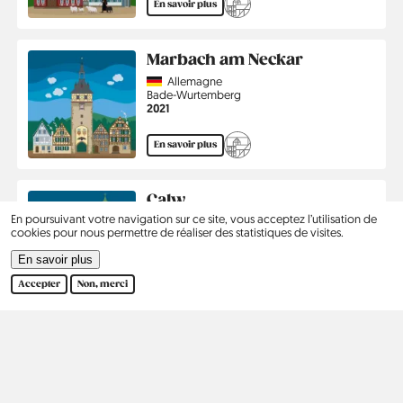
En savoir plus
Marbach am Neckar
Country
Allemagne
Région
Bade-Wurtemberg
Année
2021
En savoir plus
Calw
En poursuivant votre navigation sur ce site, vous acceptez l’utilisation de
Country
Allemagne
cookies pour nous permettre de réaliser des statistiques de visites.
Région
Bade-Wurtemberg
Année
2017
En savoir plus
Accepter
Non, merci
En savoir plus
Pagination
…
1
2
3
›
Dernier
Page
Page
Page
Page
Dernière
courante
suivante
page
Kontakt
Social