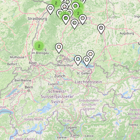
2
2
2
2
4
2