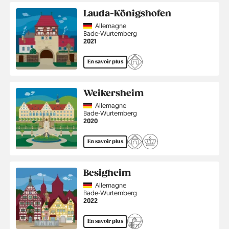
Lauda-Königshofen
Country
Allemagne
Région
Bade-Wurtemberg
Année
2021
En savoir plus
Weikersheim
Country
Allemagne
Région
Bade-Wurtemberg
Année
2020
En savoir plus
Besigheim
Country
Allemagne
Région
Bade-Wurtemberg
Année
2022
En savoir plus