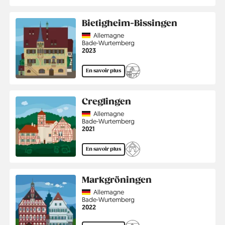
Bietigheim-Bissingen
Country
Allemagne
Région
Bade-Wurtemberg
Année
2023
En savoir plus
Creglingen
Country
Allemagne
Région
Bade-Wurtemberg
Année
2021
En savoir plus
Markgröningen
Country
Allemagne
Région
Bade-Wurtemberg
Année
2022