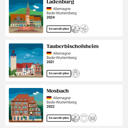
Ladenburg
Country
Allemagne
Région
Bade-Wurtemberg
Année
2024
En savoir plus
Tauberbischofsheim
Country
Allemagne
Région
Bade-Wurtemberg
Année
2021
En savoir plus
Mosbach
Country
Allemagne
Région
Bade-Wurtemberg
Année
2022
En savoir plus