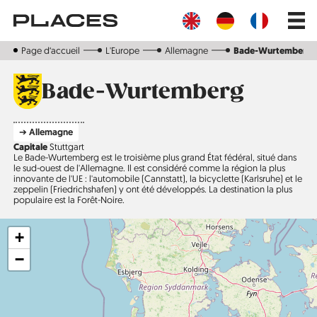
Aller
Main
au
navig
contenu
principal
Page d‘accueil
L'Europe
Allemagne
Bade-Wurtemberg
Bade-Wurtemberg
➔ Allemagne
Capitale
Stuttgart
Le Bade-Wurtemberg est le troisième plus grand État fédéral, situé dans
le sud-ouest de l'Allemagne. Il est considéré comme la région la plus
innovante de l'UE : l'automobile (Cannstatt), la bicyclette (Karlsruhe) et le
zeppelin (Friedrichshafen) y ont été développés. La destination la plus
populaire est la Forêt-Noire.
+
−