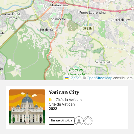
Leaflet
|
©
OpenStreetMap
contributors
Vatican City
Country
Cité du Vatican
Région
Cité du Vatican
Année
2022
En savoir plus