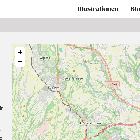
Main
Illustrationen
Bl
navigation
+
−
in
-
e