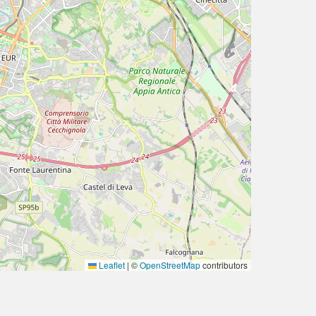
Leaflet
|
©
OpenStreetMap
contributors