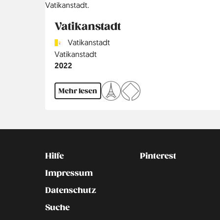
Vatikanstadt
Country
Vatikanstadt
Region
Vatikanstadt
Jahr
2022
Mehr lesen
Kontakt
Social
Hilfe
Pinterest
Impressum
Datenschutz
Suche