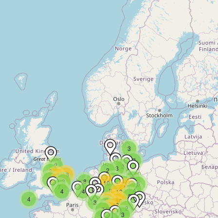
3
7
2
2
3
2
2
18
10
7
3
12
2
3
8
10
2
6
7
10
4
8
4
4
12
2
26
4
56
12
3
4
17
2
27
7
3
4