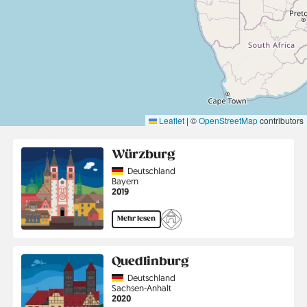
Leaflet
|
©
OpenStreetMap
contributors
Würzburg
Country
Deutschland
Region
Bayern
Jahr
2019
Mehr lesen
Quedlinburg
Country
Deutschland
Region
Sachsen-Anhalt
Jahr
2020