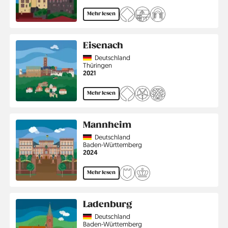
Mehr lesen
Eisenach
Country
Deutschland
Region
Thüringen
Jahr
2021
Mehr lesen
Mannheim
Country
Deutschland
Region
Baden-Württemberg
Jahr
2024
Mehr lesen
Ladenburg
Country
Deutschland
Region
Baden-Württemberg