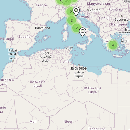
4
2
3
2
4