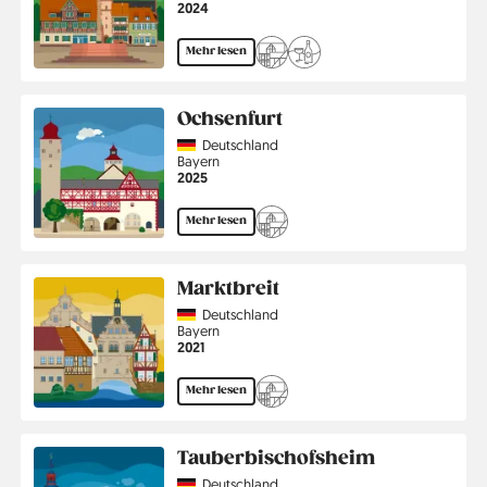
Jahr
2024
Mehr lesen
Ochsenfurt
Country
Deutschland
Region
Bayern
Jahr
2025
Mehr lesen
Marktbreit
Country
Deutschland
Region
Bayern
Jahr
2021
Mehr lesen
Tauberbischofsheim
Country
Deutschland