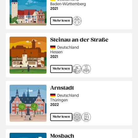
Region
Baden-Württemberg
Jahr
2021
Mehr lesen
Steinau an der Straße
Country
Deutschland
Region
Hessen
Jahr
2021
Mehr lesen
Arnstadt
Country
Deutschland
Region
Thüringen
Jahr
2022
Mehr lesen
Mosbach