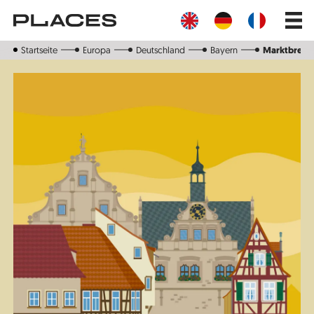
Direkt
Main
zum
navig
Inhalt
Startseite
Europa
Deutschland
Bayern
Marktbreit