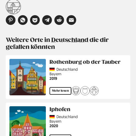
Weitere Orte in
Deutschland
die dir
gefallen könnten
Rothenburg ob der Tauber
Country
Deutschland
Region
Bayern
Jahr
2019
Mehr lesen
Iphofen
Country
Deutschland
Region
Bayern
Jahr
2020