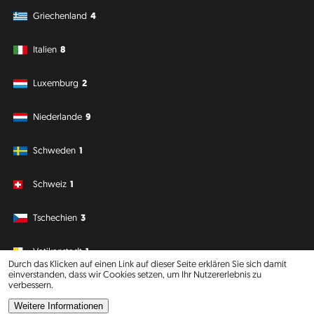
Griechenland
4
Italien
8
Luxemburg
2
Niederlande
9
Schweden
1
Schweiz
1
Tschechien
3
Vatikanstadt
1
Durch das Klicken auf einen Link auf dieser Seite erklären Sie sich damit
einverstanden, dass wir Cookies setzen, um Ihr Nutzererlebnis zu
verbessern.
Südamerika
Ozeanien
Weitere Informationen
Philipp J. Conrad
·
Creative Commons: BY, NC, DA
· Soli Deo Gloria