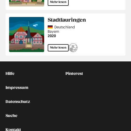
Mehr lesen
Stadtlauringen
Country
Deutschland
Region
Bayern
Jahr
2020
Mehr lesen
Kontakt
Social
Hilfe
Pinterest
Impressum
Datenschutz
Suche
Kontakt