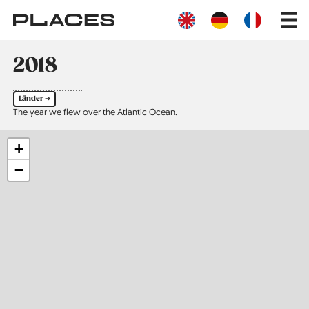
Direkt
Main
zum
navig
Inhalt
2018
Länder ➔
The year we flew over the Atlantic Ocean.
+
−