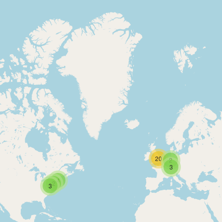
20
2
3
4
2
3