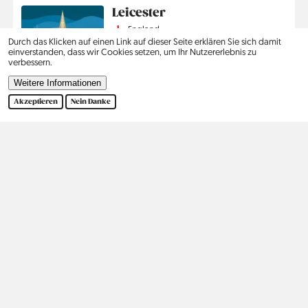
Leicester
Country
England
Region
Leicestershire
Durch das Klicken auf einen Link auf dieser Seite erklären Sie sich damit
Jahr
2018
einverstanden, dass wir Cookies setzen, um Ihr Nutzererlebnis zu
verbessern.
Mehr lesen
Weitere Informationen
Akzeptieren
Nein Danke
Seitennummerierung
1
2
3
›
Ende
Aktuelle
Seite
Seite
Nächste
Letzte
Seite
Seite
Seite
Kontakt
Social
Hilfe
Pinterest
Impressum
Datenschutz
Suche
Kontakt