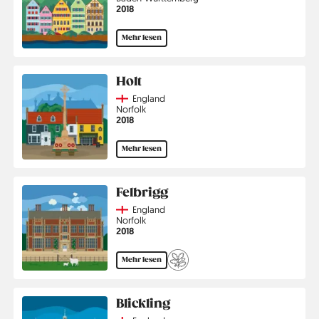
Jahr
2018
Mehr lesen
Holt
Country
England
Region
Norfolk
Jahr
2018
Mehr lesen
Felbrigg
Country
England
Region
Norfolk
Jahr
2018
Mehr lesen
Blickling