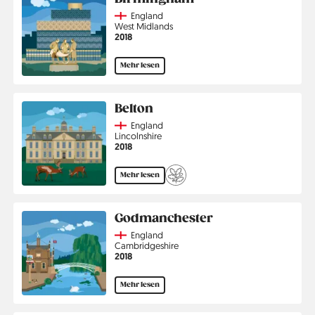
Country
England
Region
West Midlands
Jahr
2018
Mehr lesen
Belton
Country
England
Region
Lincolnshire
Jahr
2018
Mehr lesen
Godmanchester
Country
England
Region
Cambridgeshire
Jahr
2018
Mehr lesen