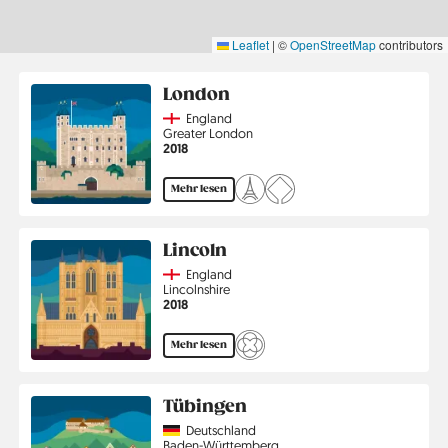
Leaflet
|
©
OpenStreetMap
contributors
London
Country
England
Region
Greater London
Jahr
2018
Mehr lesen
Lincoln
Country
England
Region
Lincolnshire
Jahr
2018
Mehr lesen
Tübingen
Country
Deutschland
Region
Baden-Württemberg