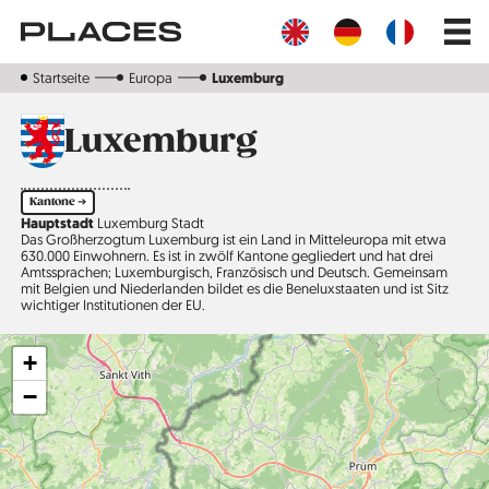
Direkt
Main
zum
navig
Inhalt
Startseite
Europa
Luxemburg
Luxemburg
Kantone ➔
Hauptstadt
Luxemburg Stadt
Das Großherzogtum Luxemburg ist ein Land in Mitteleuropa mit etwa
630.000 Einwohnern. Es ist in zwölf Kantone gegliedert und hat drei
Amtssprachen; Luxemburgisch, Französisch und Deutsch. Gemeinsam
mit Belgien und Niederlanden bildet es die Beneluxstaaten und ist Sitz
wichtiger Institutionen der EU.
+
−