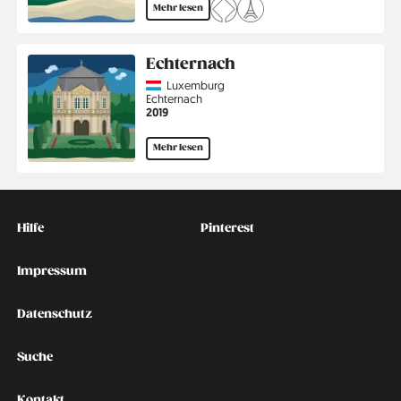
Mehr lesen
Echternach
Country
Luxemburg
Region
Echternach
Jahr
2019
Mehr lesen
Kontakt
Social
Hilfe
Pinterest
Impressum
Datenschutz
Suche
Kontakt