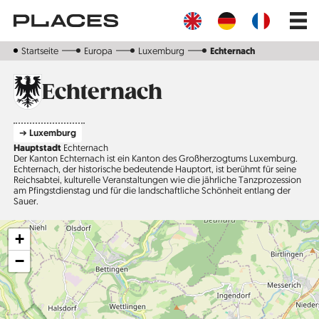
Direkt
Main
zum
navig
Inhalt
Startseite
Europa
Luxemburg
Echternach
Echternach
➔ Luxemburg
Hauptstadt
Echternach
Der Kanton Echternach ist ein Kanton des Großherzogtums Luxemburg.
Echternach, der historische bedeutende Haupt­ort, ist berühmt für seine
Reichsabtei, kulturelle Veranstaltungen wie die jährliche Tanzprozession
am Pfingstdienstag und für die landschaftliche Schönheit entlang der
Sauer.
+
−