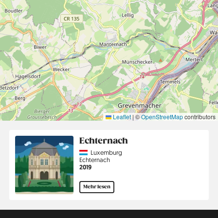
Leaflet
|
©
OpenStreetMap
contributors
Echternach
Country
Luxemburg
Region
Echternach
Jahr
2019
Mehr lesen