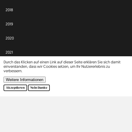
2018
2019
2020
2021
Durch das Klicken auf einen Link auf dieser Seite erklären Sie sich damit
einverstanden, dass wir Cookies setzen, um Ihr Nutzererlebnis zu
2022
verbessern.
Weitere Informationen
2023
Akzeptieren
Nein Danke
Afrika
Asien
Israel
2
Europa
Nordamerika