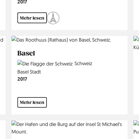
Jahr
2017
Mehr lesen
Basel
Country
Schweiz
Region
Basel Stadt
Jahr
2017
Mehr lesen