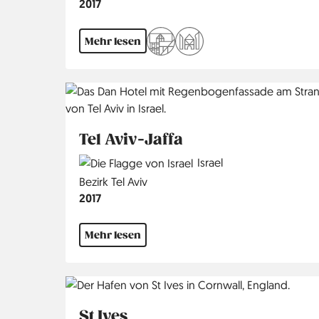
Jahr
2017
Mehr lesen
Tel Aviv-Jaffa
Country
Israel
Region
Bezirk Tel Aviv
Jahr
2017
Mehr lesen
St Ives