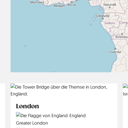
London
Country
England
Region
Greater London