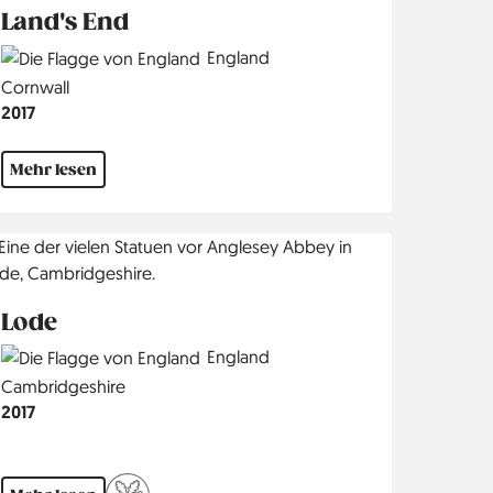
Land's End
Country
England
Region
Cornwall
Jahr
2017
Mehr lesen
Lode
Country
England
Region
Cambridgeshire
Jahr
2017