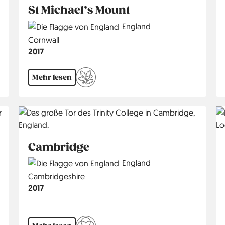
St Michael’s Mount
Country
England
Region
Cornwall
Jahr
2017
Mehr lesen
Cambridge
Country
England
Region
Cambridgeshire
Jahr
2017