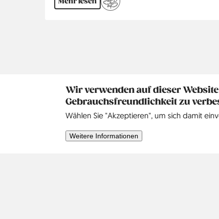
Mehr lesen
Seitennummerierung
Wir verwenden auf dieser Website
Kontakt
Social
Gebrauchsfreundlichkeit zu verbe
Hilfe
Pinterest
Wählen Sie "Akzeptieren", um sich damit einv
Impressum
Weitere Informationen
Datenschutz
Suche
Kontakt
Unsere Geschichte