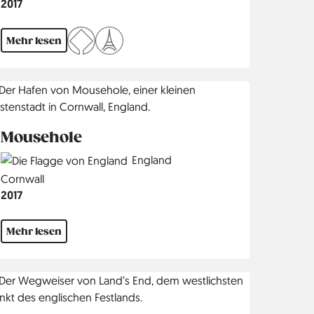
Jahr
2017
Mehr lesen
Mousehole
Country
England
Region
Cornwall
Jahr
2017
Mehr lesen