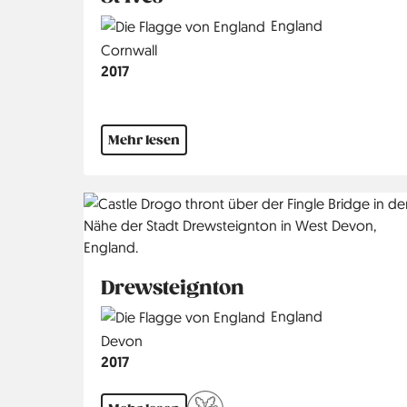
Country
England
Region
Cornwall
Jahr
2017
Mehr lesen
Drewsteignton
Country
England
Region
Devon
Jahr
2017