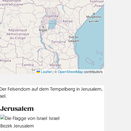
Leaflet
|
©
OpenStreetMap
contributors
Jerusalem
Country
Israel
Region
Bezirk Jerusalem