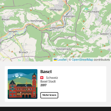
Leaflet
|
©
OpenStreetMap
contributors
Basel
Country
Schweiz
Region
Basel Stadt
Jahr
2017
Mehr lesen