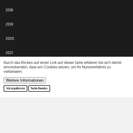
2018
2019
2020
2021
Durch das Klicken auf einen Link auf dieser Seite erklären Sie sich damit
einverstanden, dass wir Cookies setzen, um Ihr Nutzererlebnis zu
2022
verbessern.
Weitere Informationen
2023
Akzeptieren
Nein Danke
Afrika
Asien
Israel
2
Europa
Nordamerika