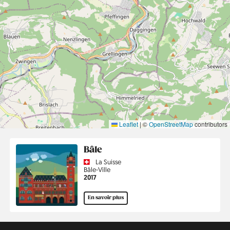
Leaflet
|
©
OpenStreetMap
contributors
Bâle
Country
La Suisse
Région
Bâle-Ville
Année
2017
En savoir plus