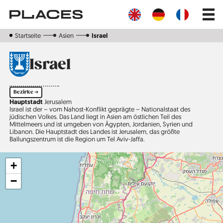
Direkt
Main
zum
navig
Inhalt
Startseite
Asien
Israel
Israel
Bezirke ➔
Hauptstadt
Jerusalem
Israel ist der – vom Nahost-Konflikt geprägte – Nationalstaat des
jüdischen Volkes. Das Land liegt in Asien am östlichen Teil des
Mittelmeers und ist umgeben von Ägypten, Jordanien, Syrien und
Libanon. Die Hauptstadt des Landes ist Jerusalem, das größte
Ballungszentrum ist die Region um Tel Aviv-Jaffa.
+
−