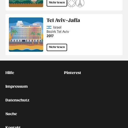
Mehr lesen
Tel Aviv-Jaffa
Country
Israel
Region
Bezirk Tel Aviv
Jahr
2017
Mehr lesen
Kontakt
Social
Hilfe
Pinterest
Impressum
Datenschutz
Suche
Kontakt