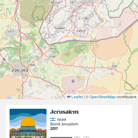
Leaflet
|
©
OpenStreetMap
contributors
Jerusalem
Country
Israel
Region
Bezirk Jerusalem
Jahr
2017