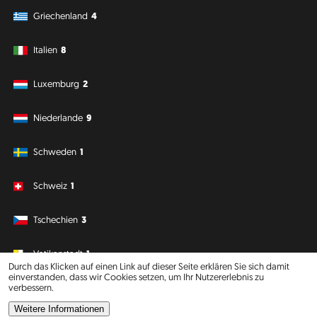
Griechenland
4
Italien
8
Luxemburg
2
Niederlande
9
Schweden
1
Schweiz
1
Tschechien
3
Vatikanstadt
1
Durch das Klicken auf einen Link auf dieser Seite erklären Sie sich damit
einverstanden, dass wir Cookies setzen, um Ihr Nutzererlebnis zu
verbessern.
Südamerika
Ozeanien
Weitere Informationen
Philipp J. Conrad
·
Creative Commons: BY, NC, DA
· Soli Deo Gloria