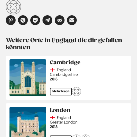
Weitere Orte in
England
die dir gefallen
könnten
Cambridge
Country
England
Region
Cambridgeshire
Jahr
2016
Mehr lesen
London
Country
England
Region
Greater London
Jahr
2018