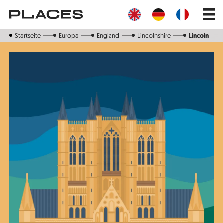
Direkt
Main
zum
navig
Inhalt
Startseite
Europa
England
Lincolnshire
Lincoln