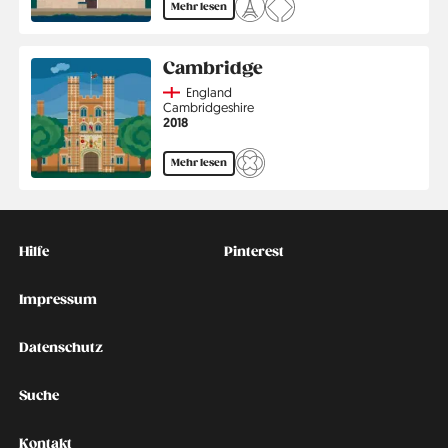
Mehr lesen
Cambridge
Country
England
Region
Cambridgeshire
Jahr
2018
Mehr lesen
Kontakt
Social
Hilfe
Pinterest
Impressum
Datenschutz
Suche
Kontakt