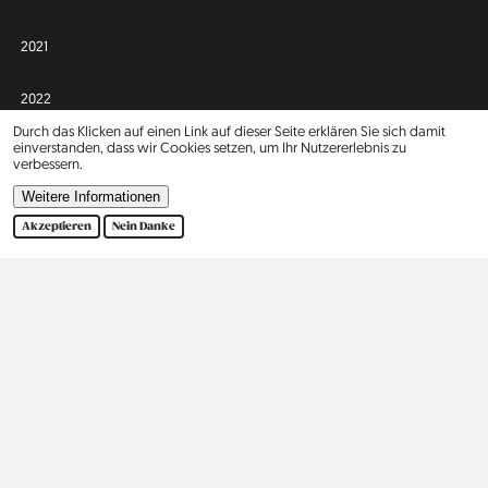
2021
2022
Durch das Klicken auf einen Link auf dieser Seite erklären Sie sich damit
einverstanden, dass wir Cookies setzen, um Ihr Nutzererlebnis zu
2023
verbessern.
Weitere Informationen
Afrika
Asien
Akzeptieren
Nein Danke
Israel
2
Europa
Nordamerika
Belgien
5
Vereinigte Staaten
9
Dänemark
3
Deutschland
242