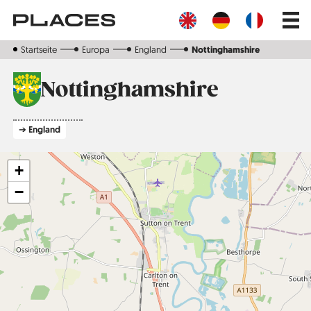
Direkt
Main
zum
navig
Inhalt
Startseite
Europa
England
Nottinghamshire
Nottinghamshire
➔ England
+
−