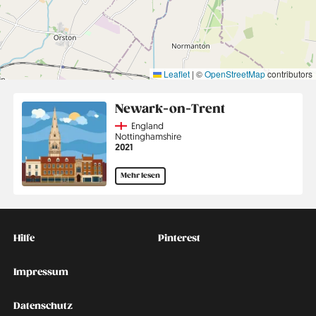
Leaflet
|
©
OpenStreetMap
contributors
Newark-on-Trent
Country
England
Region
Nottinghamshire
Jahr
2021
Mehr lesen
Kontakt
Social
Hilfe
Pinterest
Impressum
Datenschutz