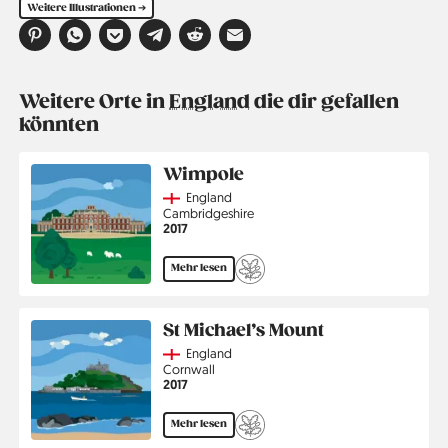
Weitere Illustrationen ➔
Weitere Orte in
England
die dir gefallen
könnten
Wimpole
Country
England
Region
Cambridgeshire
Jahr
2017
Mehr lesen
St Michael’s Mount
Country
England
Region
Cornwall
Jahr
2017
Mehr lesen