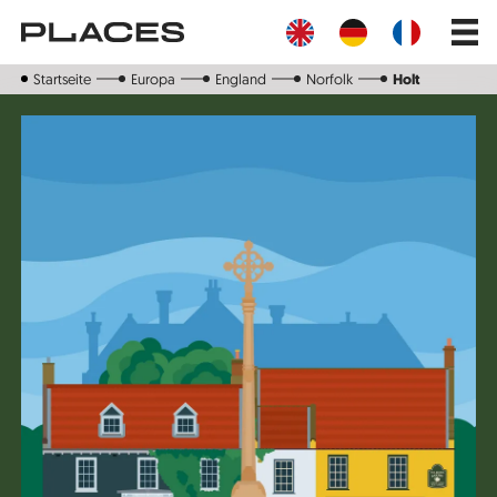
Direkt
Main
zum
navig
Inhalt
Startseite
Europa
England
Norfolk
Holt