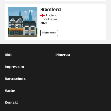
Stamford
Country
England
Region
Lincolnshire
Jahr
2021
Mehr lesen
Kontakt
Social
Hilfe
Pinterest
Impressum
Datenschutz
Suche
Kontakt