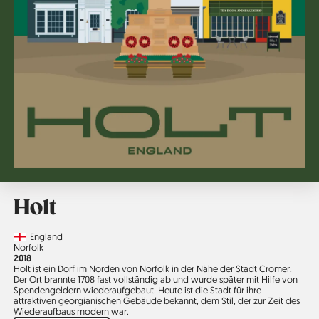
Holt
Country
England
Region
Norfolk
Jahr
2018
Holt ist ein Dorf im Norden von Norfolk in der Nähe der Stadt Cromer.
Der Ort brannte 1708 fast vollständig ab und wurde später mit Hilfe von
Spendengeldern wiederaufgebaut. Heute ist die Stadt für ihre
attraktiven georgianischen Gebäude bekannt, dem Stil, der zur Zeit des
Wiederaufbaus modern war.