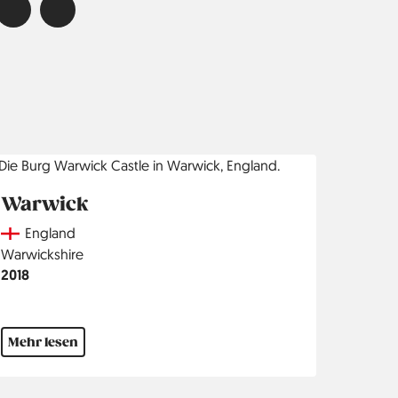
Warwick
Country
England
Region
Warwickshire
Jahr
2018
Mehr lesen