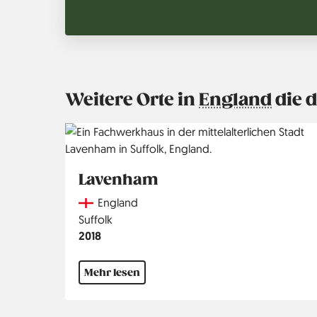
Weitere Orte in
England
die d
Lavenham
Country
England
Region
Suffolk
Jahr
2018
Mehr lesen