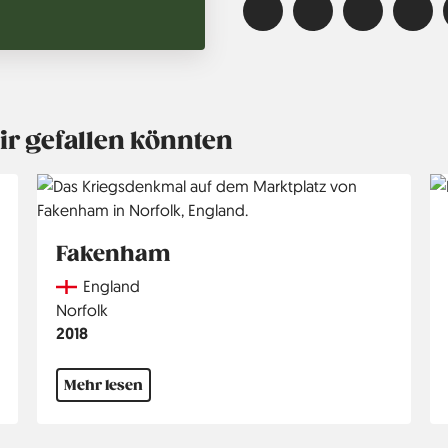
ir gefallen könnten
Fakenham
Country
England
Region
Norfolk
Jahr
2018
Mehr lesen