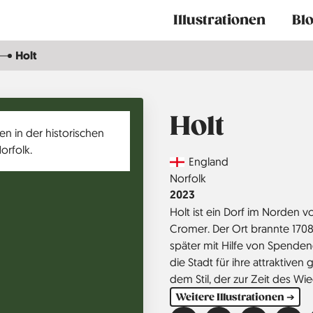
Main
Illustrationen
Bl
navigation
Holt
Holt
Country
England
Region
Norfolk
Jahr
2023
Holt ist ein Dorf im Norden v
Cromer. Der Ort brannte 1708
später mit Hilfe von Spende
die Stadt für ihre attraktiv
dem Stil, der zur Zeit des W
Weitere Illustrationen ➔