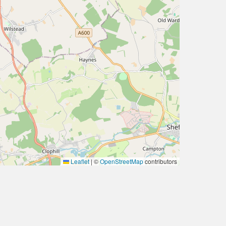
Leaflet
|
©
OpenStreetMap
contributors