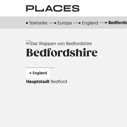
Direkt
zum
Inhalt
Bedfords
Startseite
Europa
England
Bedfordshire
➔ England
Hauptstadt
Bedford