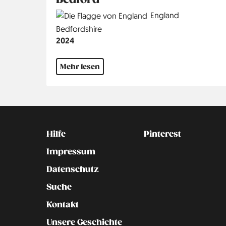
Country
England
Region
Bedfordshire
Jahr
2024
Mehr lesen
Kontakt
Social
Hilfe
Pinterest
Impressum
Datenschutz
Suche
Kontakt
Unsere Geschichte