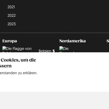
2021
2022
2023
Europa
Nordamerika
Belgien
5
Vereinigte
 Cookies, um die
9
Staaten
Dänemark
3
ssern
erstanden zu erklären.
Deutschland
242
England
67
Frankreich
6