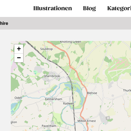
Main
Illustrationen
Blog
Kategor
navigation
hire
+
−