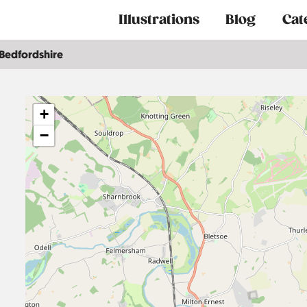
Main
Illustrations
Blog
Cat
navigation
Bedfordshire
+
−