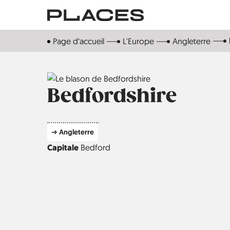
Aller
au
contenu
Page d‘accueil
L'Europe
Angleterre
principal
Bedfordshire
➔ Angleterre
Capitale
Bedford