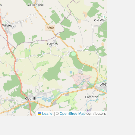
Leaflet
|
©
OpenStreetMap
contributors