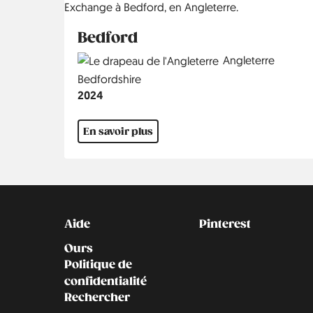
Bedford
Country
Angleterre
Région
Bedfordshire
Année
2024
En savoir plus
Kontakt
Social
Aide
Pinterest
Ours
Politique de
confidentialité
Rechercher