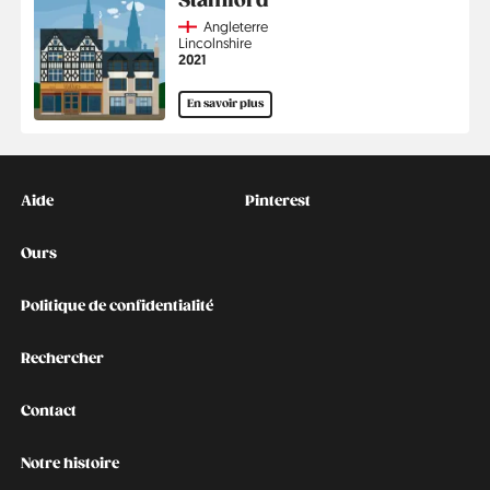
Stamford
Country
Angleterre
Région
Lincolnshire
Année
2021
En savoir plus
Kontakt
Social
Aide
Pinterest
Ours
Politique de confidentialité
Rechercher
Contact
Notre histoire