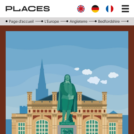
Aller
Main
au
navig
contenu
principal
Page d‘accueil
L'Europe
Angleterre
Bedfordshire
B