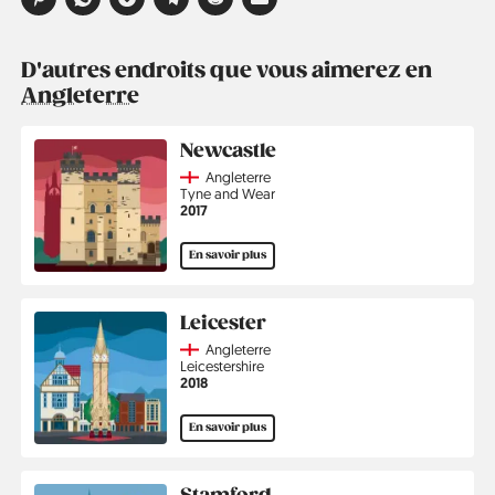
D'autres endroits que vous aimerez en
Angleterre
Newcastle
Country
Angleterre
Région
Tyne and Wear
Année
2017
En savoir plus
Leicester
Country
Angleterre
Région
Leicestershire
Année
2018
En savoir plus