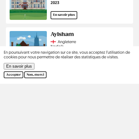
Année
2023
En savoir plus
Aylsham
Country
Angleterre
Région
Norfolk
Année
2023
En poursuivant votre navigation sur ce site, vous acceptez l’utilisation de
cookies pour nous permettre de réaliser des statistiques de visites.
En savoir plus
En savoir plus
Accepter
Non, merci
Pagination
1
2
›
Dernier
Page
Page
Page
Dernière
courante
suivante
page
Kontakt
Social
Aide
Pinterest
Ours
Politique de confidentialité