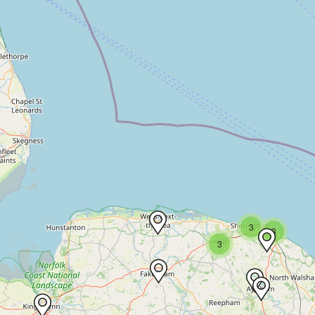
3
3
3