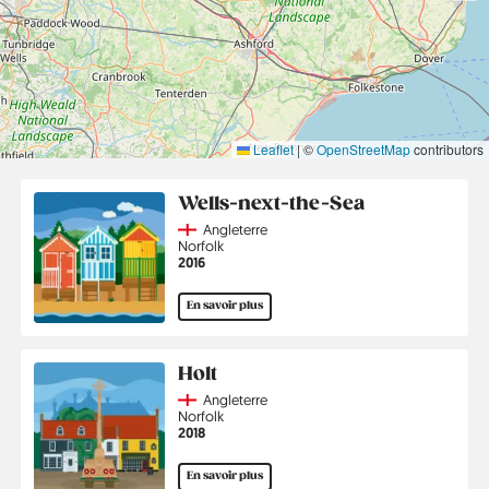
Leaflet
|
©
OpenStreetMap
contributors
Wells-next-the-Sea
Country
Angleterre
Région
Norfolk
Année
2016
En savoir plus
Holt
Country
Angleterre
Région
Norfolk
Année
2018
En savoir plus