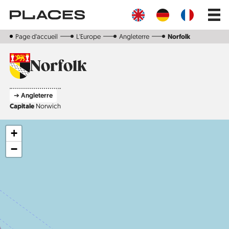
Aller
Main
au
navig
contenu
principal
Page d‘accueil
L'Europe
Angleterre
Norfolk
Norfolk
➔ Angleterre
Capitale
Norwich
+
−