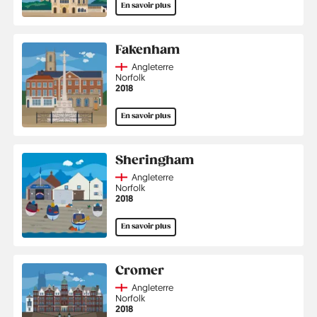
En savoir plus
Fakenham
Country
Angleterre
Région
Norfolk
Année
2018
En savoir plus
Sheringham
Country
Angleterre
Région
Norfolk
Année
2018
En savoir plus
Cromer
Country
Angleterre
Région
Norfolk
Année
2018