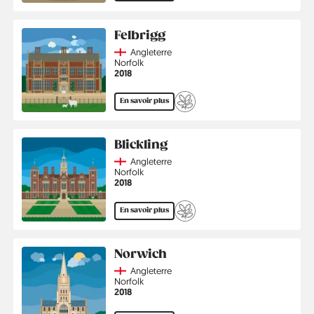
Felbrigg
Country
Angleterre
Région
Norfolk
Année
2018
En savoir plus
Blickling
Country
Angleterre
Région
Norfolk
Année
2018
En savoir plus
Norwich
Country
Angleterre
Région
Norfolk
Année
2018