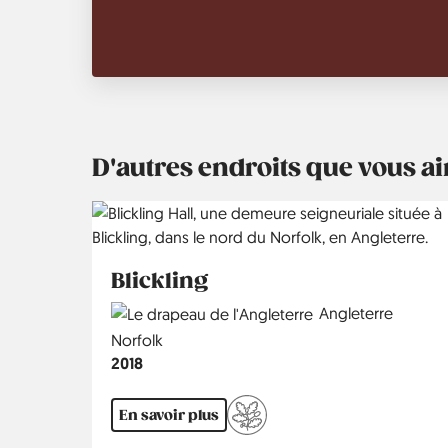
D'autres endroits que vous 
Blickling
Country
Angleterre
Région
Norfolk
Année
2018
En savoir plus