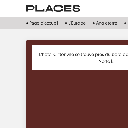
Aller
au
contenu
Page d‘accueil
L'Europe
Angleterre
principal