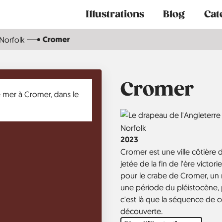
Main
Illustrations
Blog
Cat
navigation
Cromer
Norfolk
Cromer
Country
Région
Norfolk
Année
2023
Cromer est une ville côtière 
jetée de la fin de l'ère vict
pour le crabe de Cromer, un
une période du pléistocène, 
c'est là que la séquence de
découverte.