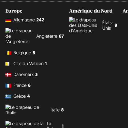
Europe
Amérique du Nord
A
Allemagne
242
États-
9
Unis
Angleterre
67
Belgique
5
Cité du Vatican
1
Danemark
3
France
6
Grèce
4
Italie
8
La
1