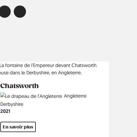
Chatsworth
Country
Angleterre
Région
Derbyshire
Année
2021
En savoir plus