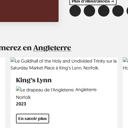
Plus d'illustrations ➔
aimerez en
Angleterre
King's Lynn
Country
Angleterre
Région
Norfolk
Année
2023
En savoir plus