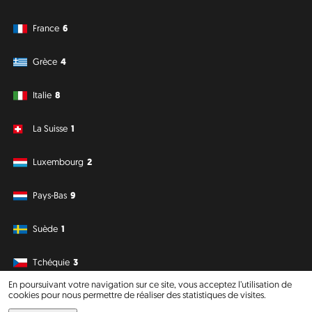
France
6
Grèce
4
Italie
8
La Suisse
1
Luxembourg
2
Pays-Bas
9
Suède
1
Tchéquie
3
En poursuivant votre navigation sur ce site, vous acceptez l’utilisation de
cookies pour nous permettre de réaliser des statistiques de visites.
Amérique du Sud
Océanie