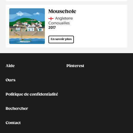
Mousehole
Country
Angleterre
Région
Cornouailles
Année
2017
En savoir plus
Kontakt
Social
Aide
Pinterest
Ours
Politique de confidentialité
Rechercher
Contact