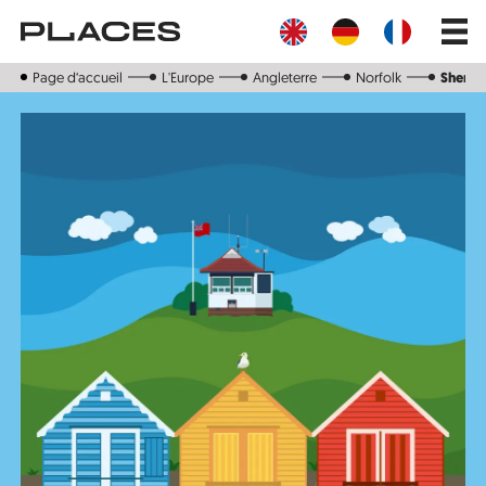
Aller
Main
au
navig
contenu
principal
Page d‘accueil
L'Europe
Angleterre
Norfolk
Sherin