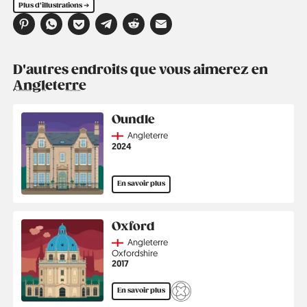
Plus d'illustrations ➔
D'autres endroits que vous aimerez en
Angleterre
Oundle
Country
Angleterre
Année
2024
En savoir plus
Oxford
Country
Angleterre
Région
Oxfordshire
Année
2017
En savoir plus