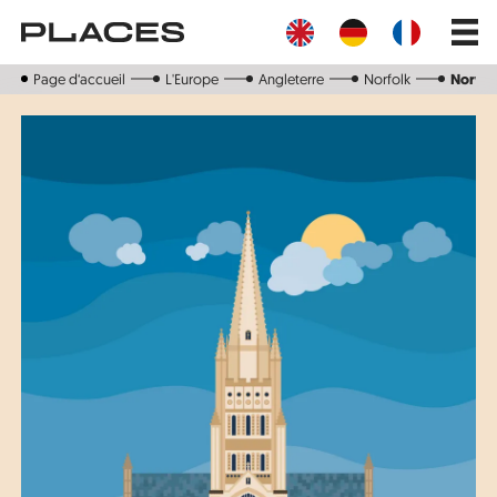
Aller
Main
au
navig
contenu
principal
Page d‘accueil
L'Europe
Angleterre
Norfolk
Norwi