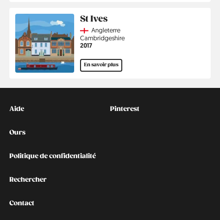
St Ives
Country
Angleterre
Région
Cambridgeshire
Année
2017
En savoir plus
Kontakt
Social
Aide
Pinterest
Ours
Politique de confidentialité
Rechercher
Contact