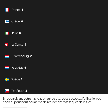
France
6
Grèce
4
Italie
8
La Suisse
1
Luxembourg
2
Pays-Bas
9
Suède
1
Tchéquie
3
En poursuivant votre navigation sur ce site, vous acceptez l’utilisation de
cookies pour nous permettre de réaliser des statistiques de visites.
Amérique du Sud
Océanie