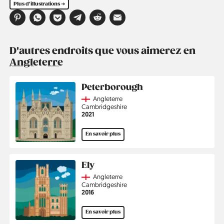
Plus d'illustrations ➔
D'autres endroits que vous aimerez en
Angleterre
Peterborough
Country
Angleterre
Région
Cambridgeshire
Année
2021
En savoir plus
Ely
Country
Angleterre
Région
Cambridgeshire
Année
2016
En savoir plus