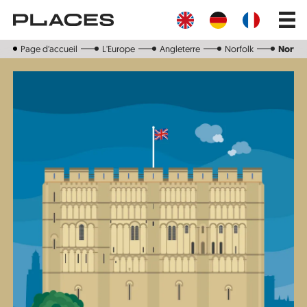
Aller
Main
au
navig
contenu
principal
Page d‘accueil
L'Europe
Angleterre
Norfolk
Norwi