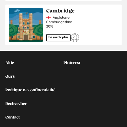
Cambridge
Country
Angleterre
Région
Cambridgeshire
Année
2018
En savoir plus
Kontakt
Social
Aide
Pinterest
Ours
Politique de confidentialité
Rechercher
Contact