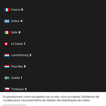
France
6
Grèce
4
Italie
8
La Suisse
1
Luxembourg
2
Pays-Bas
9
Suède
1
Tchéquie
3
En poursuivant votre navigation sur ce site, vous acceptez l’utilisation de
cookies pour nous permettre de réaliser des statistiques de visites.
Amérique du Sud
Océanie