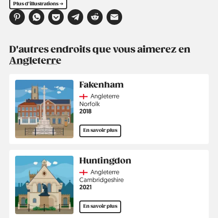
Plus d'illustrations ➔
D'autres endroits que vous aimerez en
Angleterre
Fakenham
Country
Angleterre
Région
Norfolk
Année
2018
En savoir plus
Huntingdon
Country
Angleterre
Région
Cambridgeshire
Année
2021
En savoir plus