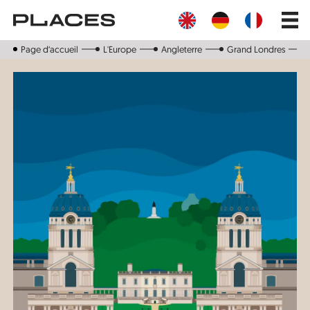
Aller
Main
au
navig
contenu
principal
Page d‘accueil
L'Europe
Angleterre
Grand Londres