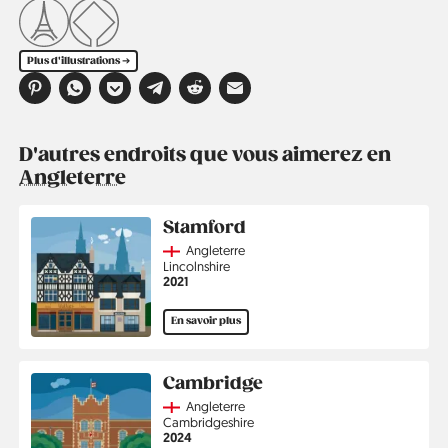
Plus d'illustrations ➔
D'autres endroits que vous aimerez en
Angleterre
Stamford
Country
Angleterre
Région
Lincolnshire
Année
2021
En savoir plus
Cambridge
Country
Angleterre
Région
Cambridgeshire
Année
2024