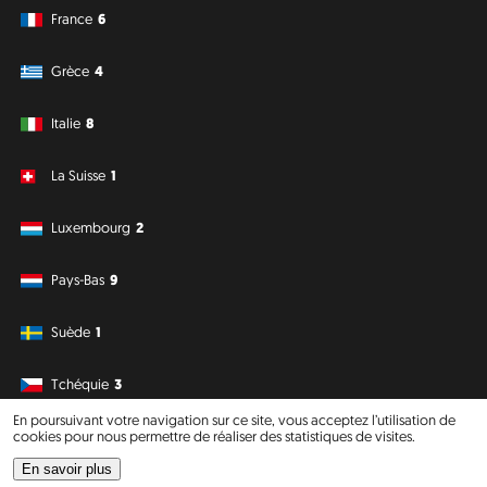
France
6
Grèce
4
Italie
8
La Suisse
1
Luxembourg
2
Pays-Bas
9
Suède
1
Tchéquie
3
En poursuivant votre navigation sur ce site, vous acceptez l’utilisation de
cookies pour nous permettre de réaliser des statistiques de visites.
Amérique du Sud
Océanie
En savoir plus
Philipp J. Conrad
·
Creative Commons: BY, NC, DA
· Soli Deo Gloria