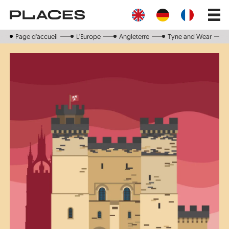
Aller
Main
au
navig
contenu
principal
Page d‘accueil
L'Europe
Angleterre
Tyne and Wear