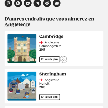
D'autres endroits que vous aimerez en
Angleterre
Cambridge
Country
Angleterre
Région
Cambridgeshire
Année
2017
En savoir plus
Sheringham
Country
Angleterre
Région
Norfolk
Année
2018
En savoir plus