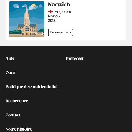
Norwich
Country
Angleterre
Région
Norfolk
Année
2018
En savoir plus
Kontakt
Social
Aide
Pinterest
Ours
Politique de confidentialité
Rechercher
Contact
Notre histoire