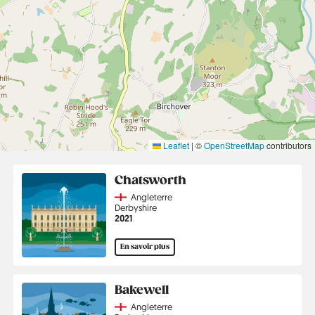
Leaflet
|
©
OpenStreetMap
contributors
Chatsworth
Country
Angleterre
Région
Derbyshire
Année
2021
En savoir plus
Bakewell
Country
Angleterre