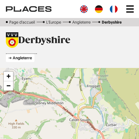
Aller
Main
au
navig
contenu
principal
Page d‘accueil
L'Europe
Angleterre
Derbyshire
Derbyshire
➔ Angleterre
+
−