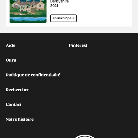
Région
Derbyshire
Année
2021
En savoir plus
Kontakt
Social
Aide
Pinterest
Ours
Politique de confidentialité
Rechercher
Contact
Notre histoire