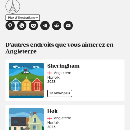
Plus d'illustrations ➔
D'autres endroits que vous aimerez en
Angleterre
Sheringham
Country
Angleterre
Région
Norfolk
Année
2023
En savoir plus
Holt
Country
Angleterre
Région
Norfolk
Année
2023