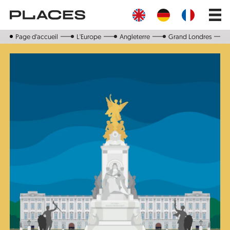
Aller
Main
au
navig
contenu
principal
Page d‘accueil
L'Europe
Angleterre
Grand Londres