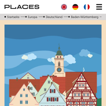
Direkt
Main
zum
navig
Inhalt
Startseite
Europa
Deutschland
Baden-Württemberg