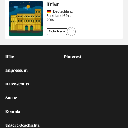
Trier
Country
Deutschland
Region
Rheinland-Pfalz
Jahr
2016
Mehr lesen
Kontakt
Social
Hilfe
Pinterest
Impressum
Datenschutz
Suche
Kontakt
Unsere Geschichte