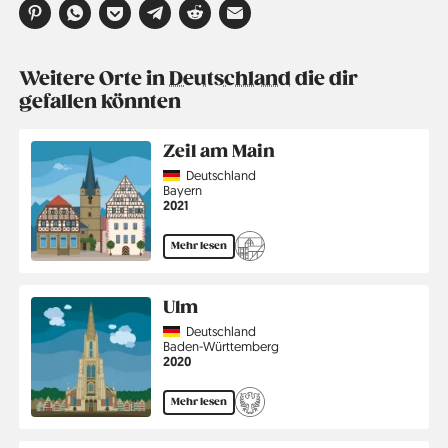
Weitere Orte in
Deutschland
die dir
gefallen könnten
Zeil am Main
Country
Deutschland
Region
Bayern
Jahr
2021
Mehr lesen
Ulm
Country
Deutschland
Region
Baden-Württemberg
Jahr
2020
Mehr lesen