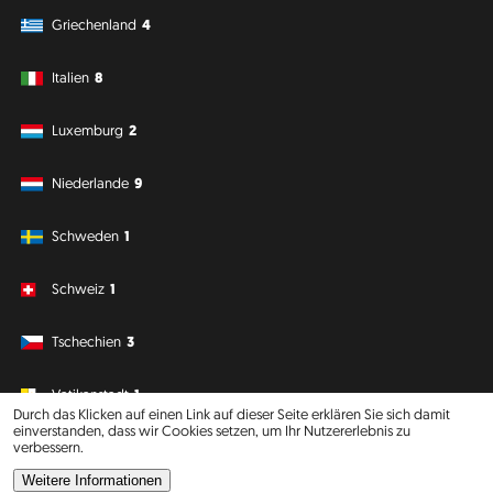
Griechenland
4
Italien
8
Luxemburg
2
Niederlande
9
Schweden
1
Schweiz
1
Tschechien
3
Vatikanstadt
1
Durch das Klicken auf einen Link auf dieser Seite erklären Sie sich damit
einverstanden, dass wir Cookies setzen, um Ihr Nutzererlebnis zu
verbessern.
Südamerika
Ozeanien
Weitere Informationen
Philipp J. Conrad
·
Creative Commons: BY, NC, DA
· Soli Deo Gloria