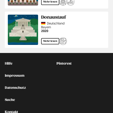
Mehr lesen
Donaustauf
Country
Deutschland
Region
Bayern
Jahr
2020
Mehr lesen
Kontakt
Social
Hilfe
Pinterest
Impressum
Datenschutz
Suche
Kontakt