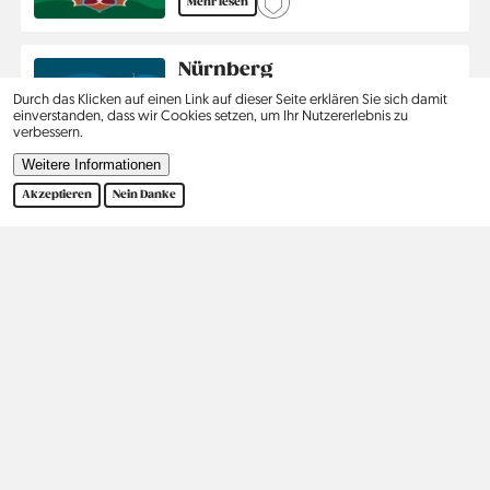
Mehr lesen
Nürnberg
Country
Deutschland
Durch das Klicken auf einen Link auf dieser Seite erklären Sie sich damit
Region
Bayern
einverstanden, dass wir Cookies setzen, um Ihr Nutzererlebnis zu
Jahr
2019
verbessern.
Weitere Informationen
Mehr lesen
Akzeptieren
Nein Danke
Seitennummerierung
1
2
3
›
Ende
Aktuelle
Seite
Seite
Nächste
Letzte
Seite
Seite
Seite
Kontakt
Social
Hilfe
Pinterest
Impressum
Datenschutz
Suche