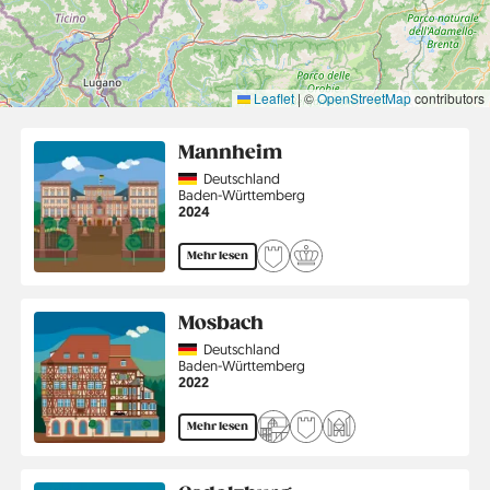
Leaflet
|
©
OpenStreetMap
contributors
Mannheim
Country
Deutschland
Region
Baden-Württemberg
Jahr
2024
Mehr lesen
Mosbach
Country
Deutschland
Region
Baden-Württemberg
Jahr
2022
Mehr lesen