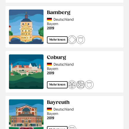
Bamberg
Country
Deutschland
Region
Bayern
Jahr
2019
Mehr lesen
Coburg
Country
Deutschland
Region
Bayern
Jahr
2019
Mehr lesen
Bayreuth
Country
Deutschland
Region
Bayern
Jahr
2019