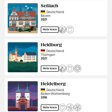
Seßlach
Country
Deutschland
Region
Bayern
Jahr
2021
Mehr lesen
Heldburg
Country
Deutschland
Region
Thüringen
Jahr
2021
Mehr lesen
Heidelberg
Country
Deutschland
Region
Baden-Württemberg
Jahr
2016
Mehr lesen