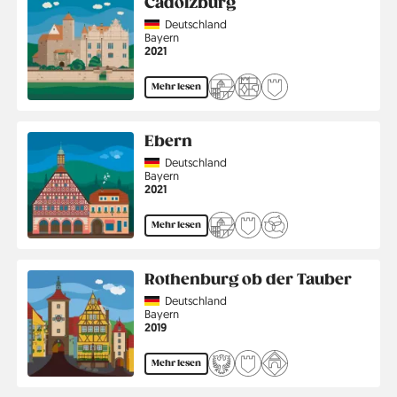
Cadolzburg
Country
Deutschland
Region
Bayern
Jahr
2021
Mehr lesen
Ebern
Country
Deutschland
Region
Bayern
Jahr
2021
Mehr lesen
Rothenburg ob der Tauber
Country
Deutschland
Region
Bayern
Jahr
2019
Mehr lesen