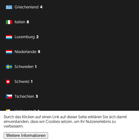
Griechenland
4
Italien
8
Luxemburg
2
Niederlande
9
Schweden
1
Schweiz
1
Tschechien
3
Vatikanstadt
1
Durch das Klicken auf einen Link auf dieser Seite erklären Sie sich damit
einverstanden, dass wir Cookies setzen, um Ihr Nutzererlebnis zu
verbessern.
Südamerika
Ozeanien
Weitere Informationen
Philipp J. Conrad
·
Creative Commons: BY, NC, DA
· Soli Deo Gloria