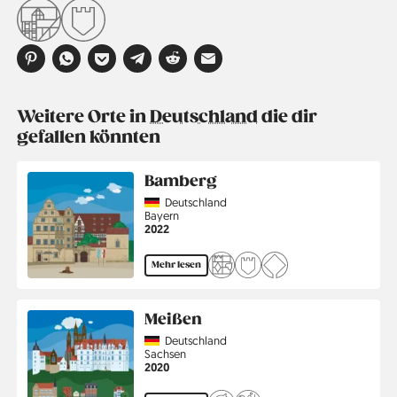
Weitere Orte in
Deutschland
die dir
gefallen könnten
Bamberg
Country
Deutschland
Region
Bayern
Jahr
2022
Mehr lesen
Meißen
Country
Deutschland
Region
Sachsen
Jahr
2020