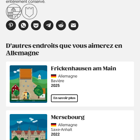
entièrement conservé.
D'autres endroits que vous aimerez en
Allemagne
Frickenhausen am Main
Country
Allemagne
Région
Bavière
Année
2025
En savoir plus
Mersebourg
Country
Allemagne
Région
Saxe-Anhalt
Année
2022