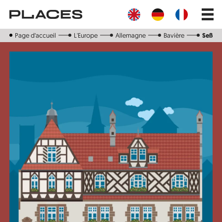
Aller
Main
au
navig
contenu
principal
Page d‘accueil
L'Europe
Allemagne
Bavière
Seßlac