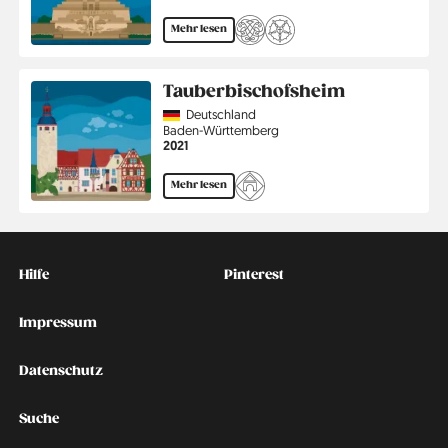
Mehr lesen
Tauberbischofsheim
Country
Deutschland
Region
Baden-Württemberg
Jahr
2021
Mehr lesen
Kontakt
Social
Hilfe
Pinterest
Impressum
Datenschutz
Suche