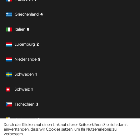
Griechenland
4
Italien
8
Luxemburg
2
Niederlande
9
Schweden
1
Schweiz
1
Tschechien
3
Vatikanstadt
1
Durch das Klicken auf einen Link auf dieser Seite erklären Sie sich damit
einverstanden, dass wir Cookies setzen, um Ihr Nutzererlebnis zu
verbessern.
Südamerika
Ozeanien