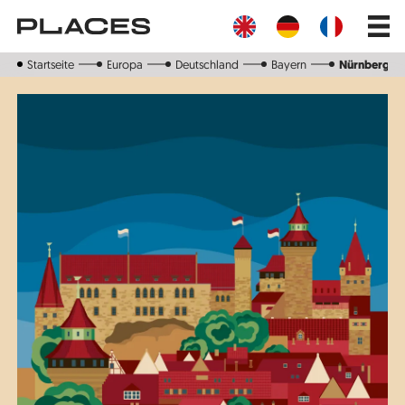
Direkt
Main
zum
navig
Inhalt
Startseite
Europa
Deutschland
Bayern
Nürnberg