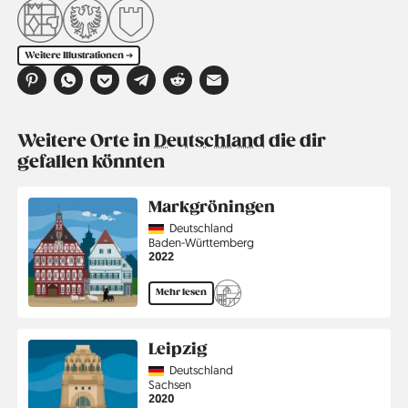
Weitere Illustrationen ➔
Weitere Orte in
Deutschland
die dir
gefallen könnten
Markgröningen
Country
Deutschland
Region
Baden-Württemberg
Jahr
2022
Mehr lesen
Leipzig
Country
Deutschland
Region
Sachsen
Jahr
2020