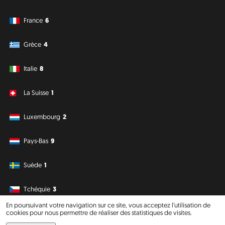
France
6
Grèce
4
Italie
8
La Suisse
1
Luxembourg
2
Pays-Bas
9
Suède
1
Tchéquie
3
En poursuivant votre navigation sur ce site, vous acceptez l’utilisation de
cookies pour nous permettre de réaliser des statistiques de visites.
Amérique du Sud
Océanie