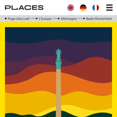
Aller
Main
au
navig
contenu
principal
Page d‘accueil
L'Europe
Allemagne
Bade-Wurtemberg