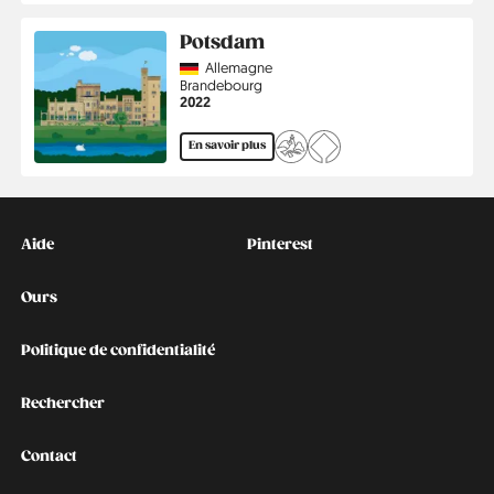
Potsdam
Country
Allemagne
Région
Brandebourg
Année
2022
En savoir plus
Kontakt
Social
Aide
Pinterest
Ours
Politique de confidentialité
Rechercher
Contact