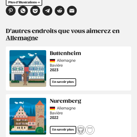
Plus d'illustrations ➔
D'autres endroits que vous aimerez en
Allemagne
Buttenheim
Country
Allemagne
Région
Bavière
Année
2023
En savoir plus
Nuremberg
Country
Allemagne
Région
Bavière
Année
2022
En savoir plus