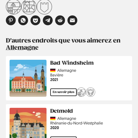
D'autres endroits que vous aimerez en
Allemagne
Bad Windsheim
Country
Allemagne
Région
Bavière
Année
2021
En savoir plus
Detmold
Country
Allemagne
Région
Rhénanie-du-Nord-Westphalie
Année
2020