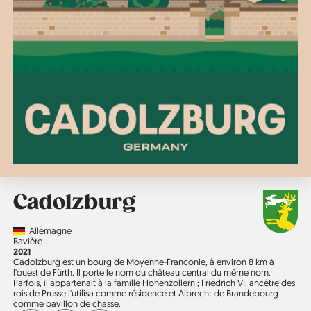
Cadolzburg
Country
Allemagne
Région
Bavière
Année
2021
Cadolzburg est un bourg de Moyenne-Franconie, à environ 8 km à
l'ouest de Fürth. Il porte le nom du château central du même nom.
Parfois, il appartenait à la famille Hohenzollern ; Friedrich VI, ancêtre des
rois de Prusse l'utilisa comme résidence et Albrecht de Brandebourg
comme pavillon de chasse.