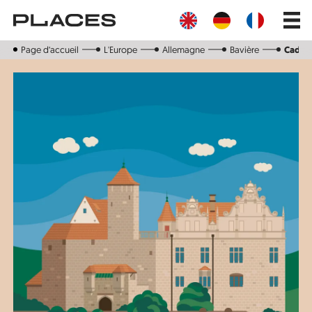
Aller
Main
au
navig
contenu
principal
Page d‘accueil
L'Europe
Allemagne
Bavière
Cadol