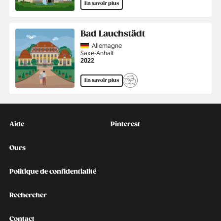
En savoir plus
Bad Lauchstädt
Country
Allemagne
Région
Saxe-Anhalt
Année
2022
En savoir plus
Kontakt
Social
Aide
Pinterest
Ours
Politique de confidentialité
Rechercher
Contact