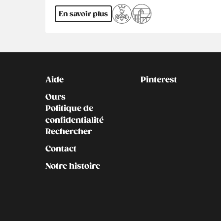
En savoir plus
Kontakt
Social
Aide
Pinterest
Ours
Politique de
confidentialité
Rechercher
Contact
Notre histoire