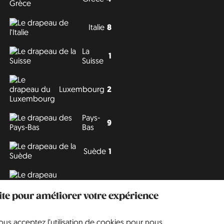
Italie
8
La
1
Suisse
Luxembourg
2
Pays-
9
Bas
Suède
1
Tchéquie
3
site pour améliorer votre expérience
vous acceptez l’utilisation de cookies pour nous