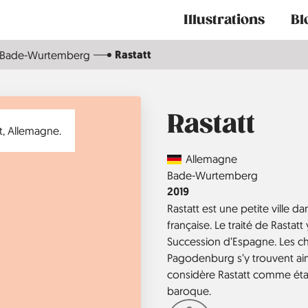
Main
Illustrations
Bl
navigation
Rastatt
Bade-Wurtemberg
Rastatt
Country
Allemagne
Région
Bade-Wurtemberg
Année
2019
Rastatt est une petite ville da
française. Le traité de Rastatt
Succession d’Espagne. Les châ
Pagodenburg s’y trouvent ai
considère Rastatt comme étant
baroque.