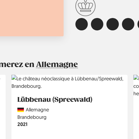
aimerez en
Allemagne
Lübbenau (Spreewald)
Country
Allemagne
Région
Brandebourg
Année
2021