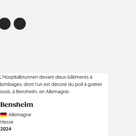
Bensheim
Country
Allemagne
Région
Hesse
Année
2024