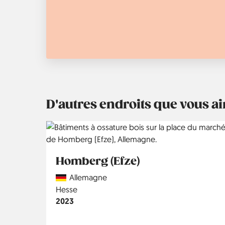
D'autres endroits que vous 
Homberg (Efze)
Country
Allemagne
Région
Hesse
Année
2023