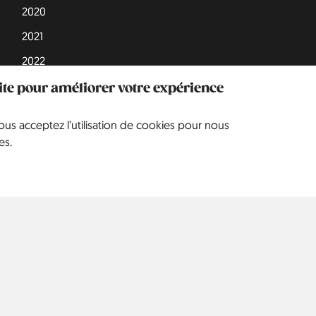
2020
2021
2022
2023
site pour améliorer votre expérience
2024
vous acceptez l’utilisation de cookies pour nous
es.
Europe
Amérique du Nord
A
États-
Allemagne
242
9
Unis
Angleterre
67
Belgique
5