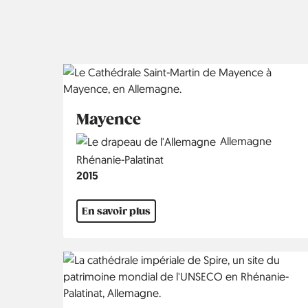
Mayence
Country
Allemagne
Région
Rhénanie-Palatinat
Année
2015
En savoir plus