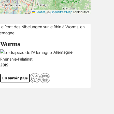
Leaflet
|
©
OpenStreetMap
contributors
Worms
Country
Allemagne
Région
Rhénanie-Palatinat
Année
2019
En savoir plus