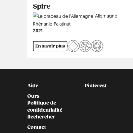
Spire
Country
Allemagne
Région
Rhénanie-Palatinat
Année
2021
En savoir plus
Kontakt
Social
Aide
Pinterest
Ours
Politique de
confidentialité
Rechercher
Contact