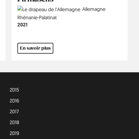
Country
Allemagne
Région
Rhénanie-Palatinat
Année
2021
En savoir plus
2015
2016
2017
2018
2019