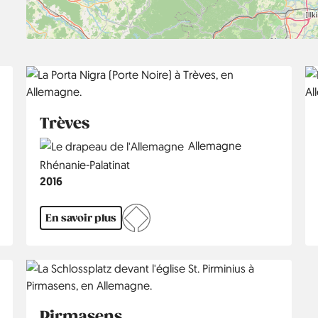
Trèves
Country
Allemagne
Région
Rhénanie-Palatinat
Année
2016
En savoir plus
Pirmasens