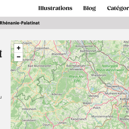
Main
Illustrations
Blog
Catégor
navigation
Rhénanie-Palatinat
+
t
−
u