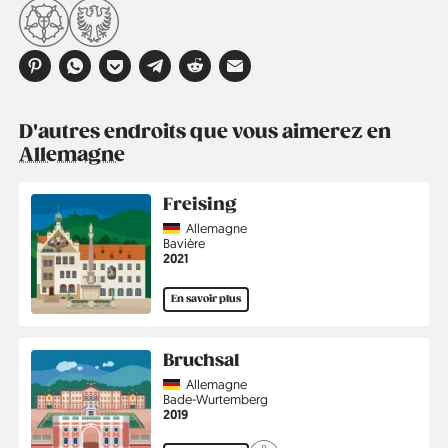
D'autres endroits que vous aimerez en
Allemagne
Freising
Country
Allemagne
Région
Bavière
Année
2021
En savoir plus
Bruchsal
Country
Allemagne
Région
Bade-Wurtemberg
Année
2019