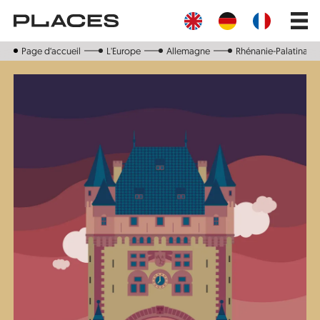
Aller
Main
au
navig
contenu
principal
Page d‘accueil
L'Europe
Allemagne
Rhénanie-Palatinat