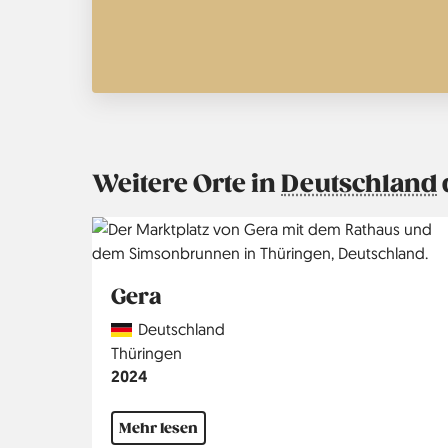
Weitere Orte in
Deutschland
Gera
Country
Deutschland
Region
Thüringen
Jahr
2024
Mehr lesen