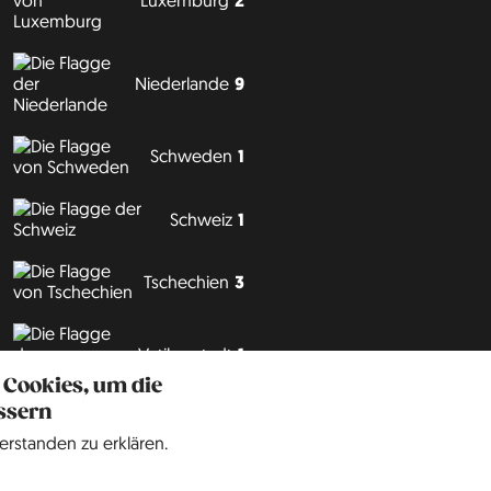
2
Niederlande
9
Schweden
1
Schweiz
1
Tschechien
3
Vatikanstadt
1
 Cookies, um die
ssern
Philipp J. Conrad
·
Creative Commons: BY, NC, DA
· Soli Deo Gloria
erstanden zu erklären.
Website
auf