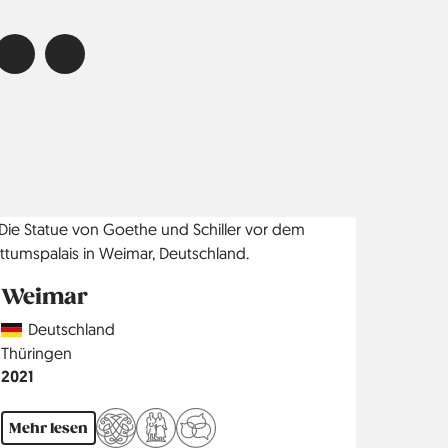
Weimar
Country
Deutschland
Region
Thüringen
Jahr
2021
Mehr lesen