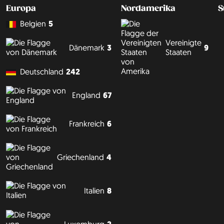
Europa
Nordamerika
S
Belgien
5
Vereinigte
9
Dänemark
3
Staaten
Deutschland
242
England
67
Frankreich
6
Griechenland
4
Italien
8
Luxemburg