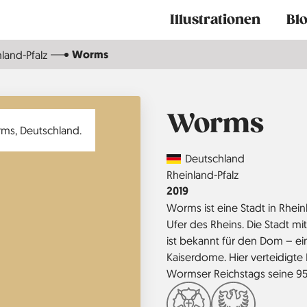
Main
Illustrationen
Bl
navigation
Worms
land-Pfalz
Worms
Country
Deutschland
Region
Rheinland-Pfalz
Jahr
2019
Worms ist eine Stadt in Rhein
Ufer des Rheins. Die Stadt 
ist bekannt für den Dom – ei
Kaiserdome. Hier verteidigte
Wormser Reichstags seine 9