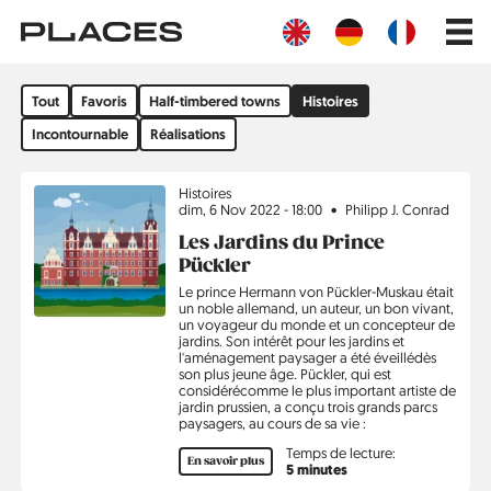
Aller
Main
au
navig
contenu
principal
Filtrer
Tout
Favoris
Half-timbered towns
Histoires
par
sujet
Incontournable
Réalisations
Tous
Sujet
Histoires
les
dim, 6 Nov 2022 - 18:00
Philipp J. Conrad
articles
Les Jardins du Prince
du
Pückler
blog
Le prince Hermann von Pückler-Muskau était
un noble allemand, un auteur, un bon vivant,
un voyageur du monde et un concepteur de
jardins. Son intérêt pour les jardins et
l'aménagement paysager a été éveillédès
son plus jeune âge. Pückler, qui est
considérécomme le plus important artiste de
jardin prussien, a conçu trois grands parcs
paysagers, au cours de sa vie :
Temps de lecture:
En savoir plus
5 minutes