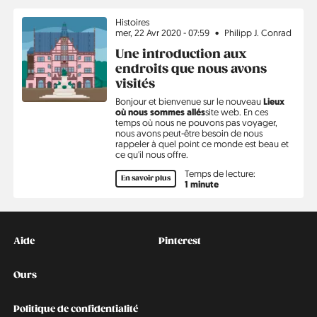
Sujet
Histoires
mer, 22 Avr 2020 - 07:59
Philipp J. Conrad
Une introduction aux
endroits que nous avons
visités
Bonjour et bienvenue sur le nouveau
Lieux
où nous sommes allés
site web. En ces
temps où nous ne pouvons pas voyager,
nous avons peut-être besoin de nous
rappeler à quel point ce monde est beau et
ce qu'il nous offre.
Temps de lecture:
En savoir plus
1 minute
Kontakt
Social
Aide
Pinterest
Ours
Politique de confidentialité