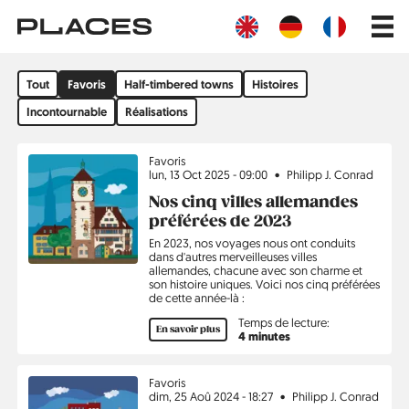
Aller
Main
au
navig
contenu
principal
Filtrer
Tout
Favoris
Half-timbered towns
Histoires
par
sujet
Incontournable
Réalisations
Tous
Sujet
Favoris
les
lun, 13 Oct 2025 - 09:00
Philipp J. Conrad
articles
Nos cinq villes allemandes
du
préférées de 2023
blog
En 2023, nos voyages nous ont conduits
dans d'autres merveilleuses villes
allemandes, chacune avec son charme et
son histoire uniques. Voici nos cinq préférées
de cette année-là :
Temps de lecture:
En savoir plus
4 minutes
Sujet
Favoris
dim, 25 Aoû 2024 - 18:27
Philipp J. Conrad