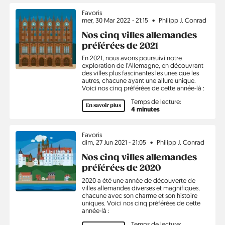
Sujet
Favoris
mer, 30 Mar 2022 - 21:15
Philipp J. Conrad
Nos cinq villes allemandes
préférées de 2021
En 2021, nous avons poursuivi notre
exploration de l'Allemagne, en découvrant
des villes plus fascinantes les unes que les
autres, chacune ayant une allure unique.
Voici nos cinq préférées de cette année-là :
Temps de lecture:
En savoir plus
4 minutes
Sujet
Favoris
dim, 27 Jun 2021 - 21:05
Philipp J. Conrad
Nos cinq villes allemandes
préférées de 2020
2020 a été une année de découverte de
villes allemandes diverses et magnifiques,
chacune avec son charme et son histoire
uniques. Voici nos cinq préférées de cette
année-là :
Temps de lecture: