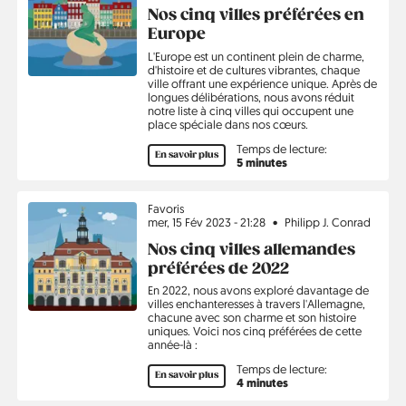
Nos cinq villes préférées en
Europe
L'Europe est un continent plein de charme,
d'histoire et de cultures vibrantes, chaque
ville offrant une expérience unique. Après de
longues délibérations, nous avons réduit
notre liste à cinq villes qui occupent une
place spéciale dans nos cœurs.
Temps de lecture:
En savoir plus
5 minutes
Sujet
Favoris
mer, 15 Fév 2023 - 21:28
Philipp J. Conrad
Nos cinq villes allemandes
préférées de 2022
En 2022, nous avons exploré davantage de
villes enchanteresses à travers l'Allemagne,
chacune avec son charme et son histoire
uniques. Voici nos cinq préférées de cette
année-là :
Temps de lecture:
En savoir plus
4 minutes