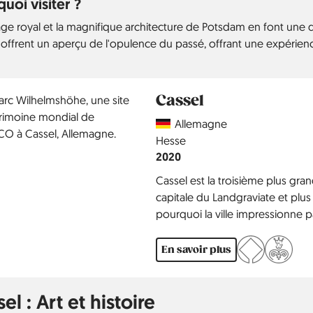
uoi visiter ?
age royal et la magnifique architecture de Potsdam en font une de
s offrent un aperçu de l'opulence du passé, offrant une expérien
Cassel
Country
Allemagne
Région
Hesse
Année
2020
Cassel est la troisième plus grand
capitale du Landgraviate et plus 
pourquoi la ville impressionne p
l'orangerie ou le parc de mont
patrimoine mondial de l'UNESC
En savoir plus
bien connue.
el : Art et histoire