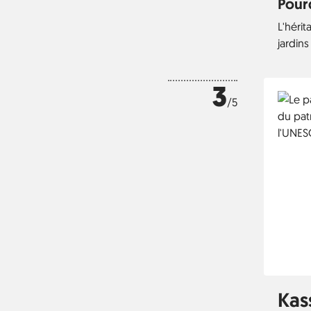
Pourq
L'hérit
jardin
3
/5
Kass