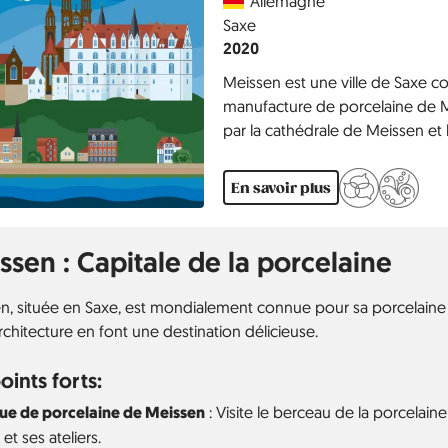
Allemagne
Région
Saxe
Année
2020
Meissen est une ville de Saxe c
manufacture de porcelaine de Mei
par la cathédrale de Meissen et 
considéré comme le premier pala
de nombreuses peintures mural
En savoir plus
Meissen.
ssen : Capitale de la porcelaine
, située en Saxe, est mondialement connue pour sa porcelaine exq
rchitecture en font une destination délicieuse.
oints forts:
ue de porcelaine de Meissen
: Visite le berceau de la porcelai
t ses ateliers.