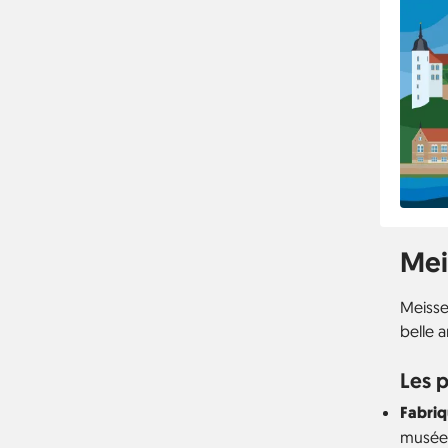
Mei
Meissen
belle a
Les p
Fabriq
musée e