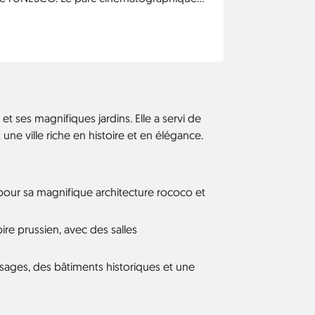
dios de cinéma les plus modernes d'Europe,
g a été produit ici.
 et ses magnifiques jardins. Elle a servi de
une ville riche en histoire et en élégance.
 pour sa magnifique architecture rococo et
ire prussien, avec des salles
sages, des bâtiments historiques et une