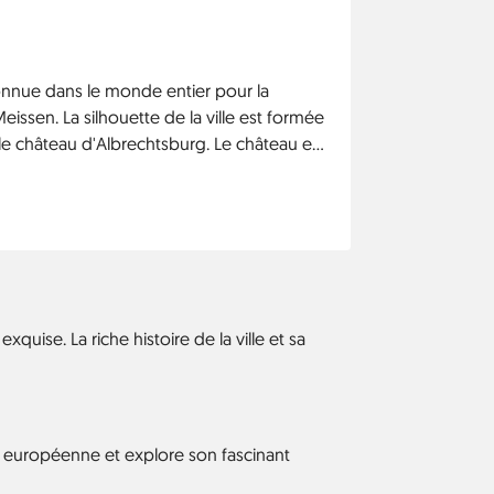
onnue dans le monde entier pour la
ssen. La silhouette de la ville est formée
le château d'Albrechtsburg. Le château est
is allemand. La ville elle-même présente
es en céramique en porcelaine de
uise. La riche histoire de la ville et sa
ne européenne et explore son fascinant