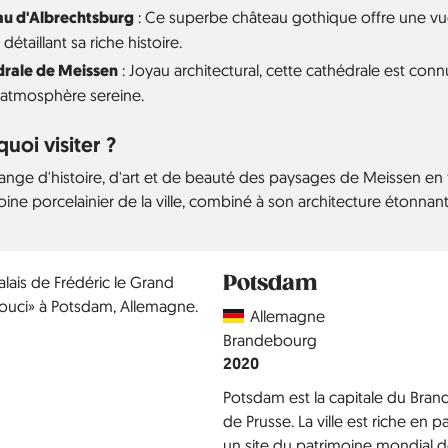
u d'Albrechtsburg
: Ce superbe château gothique offre une vue
étaillant sa riche histoire.
rale de Meissen
: Joyau architectural, cette cathédrale est c
 atmosphère sereine.
uoi visiter ?
ange d'histoire, d'art et de beauté des paysages de Meissen en fa
ine porcelainier de la ville, combiné à son architecture étonnant
Potsdam
Country
Allemagne
Région
Brandebourg
Année
2020
Potsdam est la capitale du Bran
de Prusse. La ville est riche en 
un site du patrimoine mondial 