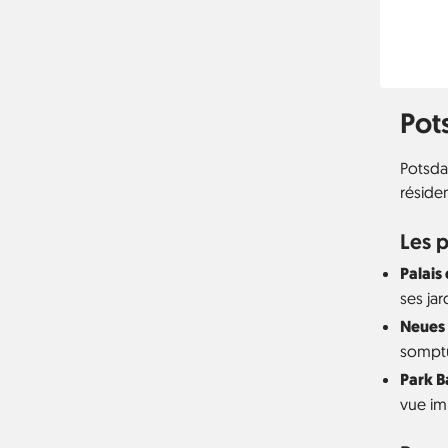
Pot
Potsdam
résiden
Les p
Palais
ses jar
Neues 
somptu
Park B
vue imp