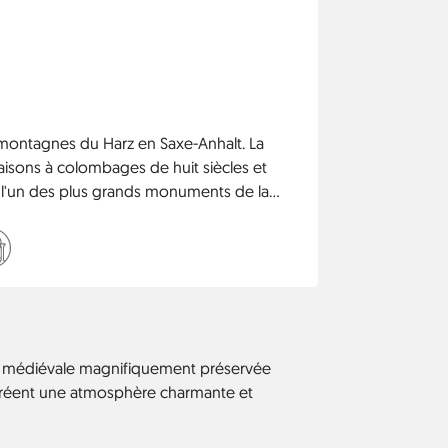
 montagnes du Harz en Saxe-Anhalt. La
 maisons à colombages de huit siècles et
t l'un des plus grands monuments de la
 du patrimoine mondial de l'UNESCO. La
re pour le Harzer Schmalspurbahn.
le médiévale magnifiquement préservée
 créent une atmosphère charmante et