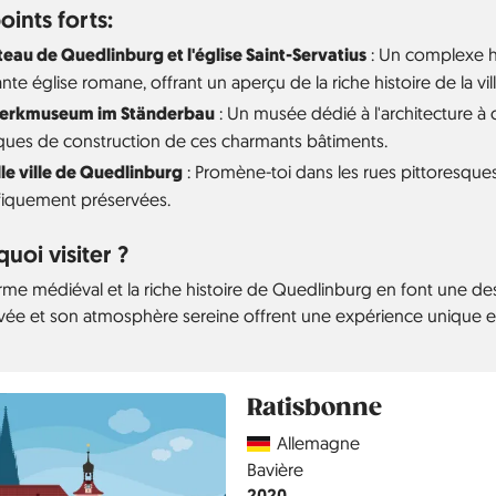
oints forts:
teau de Quedlinburg et l'église Saint-Servatius
: Un complexe h
te église romane, offrant un aperçu de la riche histoire de la vill
erkmuseum im Ständerbau
: Un musée dédié à l'architecture à c
ques de construction de ces charmants bâtiments.
lle ville de Quedlinburg
: Promène-toi dans les rues pittoresq
iquement préservées.
uoi visiter ?
rme médiéval et la riche histoire de Quedlinburg en font une des
vée et son atmosphère sereine offrent une expérience unique e
Ratisbonne
Country
Allemagne
Région
Bavière
Année
2020