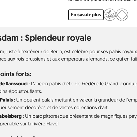
de Babelsberg est l'un des stu
en 1926 «Metropolis» de Fritz Lan
En savoir plus
sdam : Splendeur royale
, juste à l'extérieur de Berlin, est célèbre pour ses palais royaux
ce aux rois prussiens et aux empereurs allemands, ce qui en fait 
oints forts:
 de Sanssouci
: L'ancien palais d'été de Frédéric le Grand, connu
dins époustouflants.
Palais
: Un opulent palais mettant en valeur la grandeur de l'emp
eusement décorées et de vastes collections d'art.
abelsberg
: Un parc pittoresque présentant de magnifiques pay
renable sur la rivière Havel.