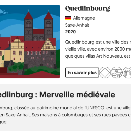
Quedlinbourg
Country
Allemagne
Région
Saxe-Anhalt
Année
2020
Quedlinbourg est une ville des
vieille ville, avec environ 2000
quelques villas Art Nouveau, es
région en Allemagne et un site
ville possède également une ga
En savoir plus
dlinburg : Merveille médiévale
nburg, classée au patrimoine mondial de l'UNESCO, est une vil
 en Saxe-Anhalt. Ses maisons à colombages et ses rues pavées
que.