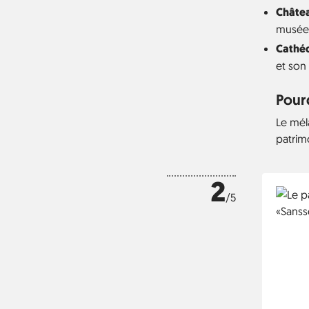
Châtea
musée d
Cathéd
et son
Pourq
Le mél
patrimo
2
/5