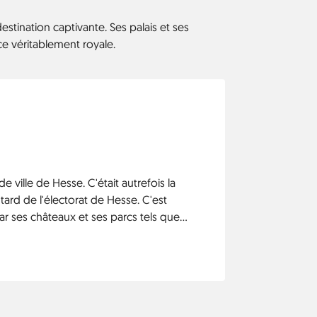
stination captivante. Ses palais et ses
ce véritablement royale.
e ville de Hesse. C'était autrefois la
tard de l'électorat de Hesse. C'est
ar ses châteaux et ses parcs tels que
agne Wilhelmshöhe, également inscrit au
O. La documenta Cassel est également