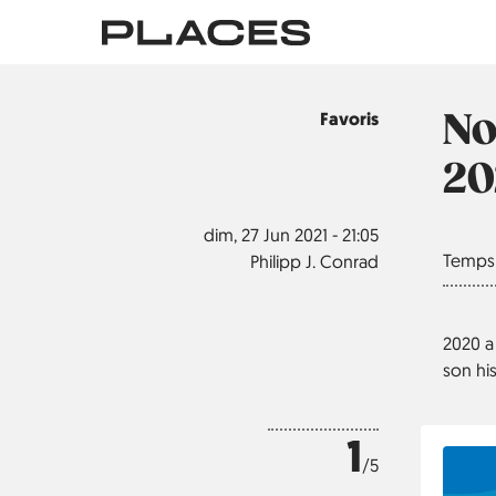
Aller
au
contenu
principal
No
Sujet
Favoris
20
dim, 27 Jun 2021 - 21:05
Temps 
Philipp J. Conrad
2020 a
son his
1
/5