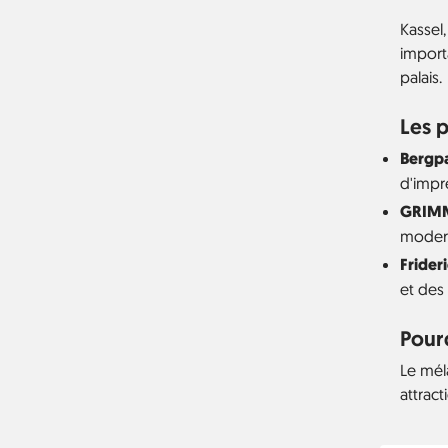
Kassel,
import
palais.
Les p
Bergp
d'impr
GRIM
modern
Frider
et des 
Pourq
Le méla
attract