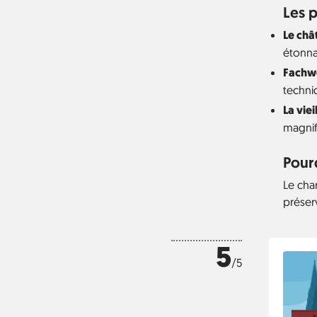
Les p
Le châ
étonnan
Fachw
techni
La viei
magnif
Pourq
Le cha
préser
5
/5