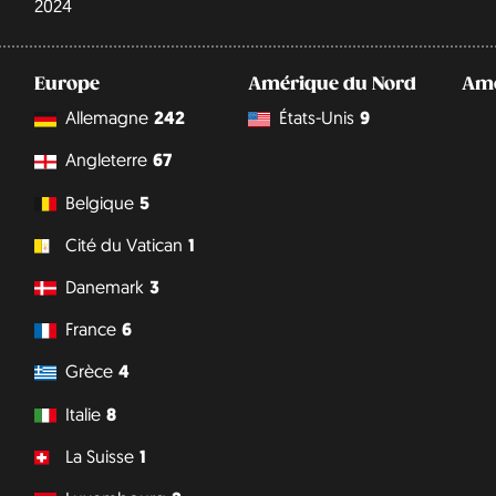
2024
Europe
Amérique du Nord
Amé
Allemagne
242
États-Unis
9
Angleterre
67
Belgique
5
Cité du Vatican
1
Danemark
3
France
6
Grèce
4
Italie
8
La Suisse
1