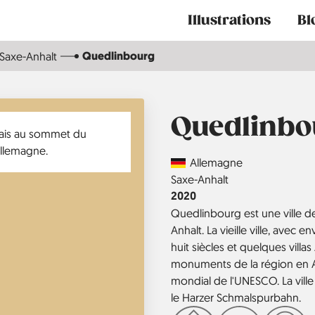
Main
Illustrations
Bl
navigation
Quedlinbourg
Saxe-Anhalt
Quedlinbo
Country
Allemagne
Région
Saxe-Anhalt
Année
2020
Quedlinbourg est une ville 
Anhalt. La vieille ville, ave
huit siècles et quelques villa
monuments de la région en A
mondial de l'UNESCO. La vil
le Harzer Schmalspurbahn.