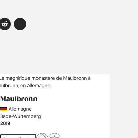
Maulbronn
Country
Allemagne
Région
Bade-Wurtemberg
Année
2019