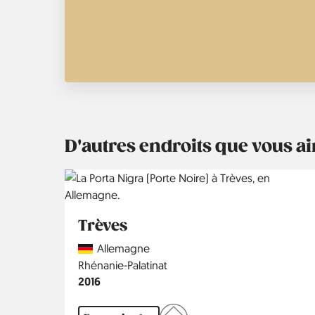
D'autres endroits que vous 
Trèves
Country
Allemagne
Région
Rhénanie-Palatinat
Année
2016