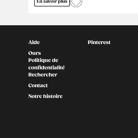
En savoir plus
Kontakt
Social
Aide
Pinterest
Ours
Politique de
confidentialité
Rechercher
Contact
Notre histoire