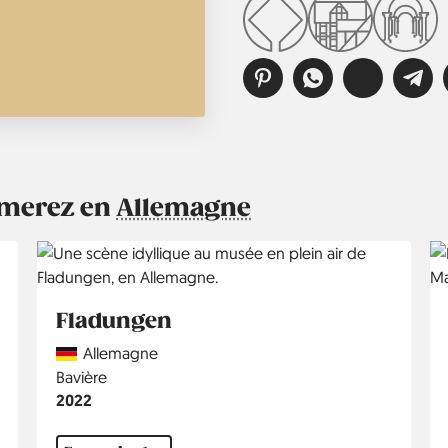
aimerez en
Allemagne
Fladungen
Country
Allemagne
Région
Bavière
Année
2022