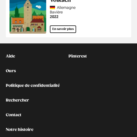
Volkach
Country
Allemagne
Région
Bavière
Année
2022
En savoir plus
Kontakt
Social
Aide
Pinterest
Ours
Politique de confidentialité
Rechercher
Contact
Notre histoire