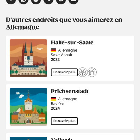
D'autres endroits que vous aimerez en
Allemagne
Halle-sur-Saale
Country
Allemagne
Région
Saxe-Anhalt
Année
2022
En savoir plus
Prichsenstadt
Country
Allemagne
Région
Bavière
Année
2024
En savoir plus