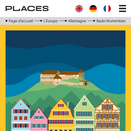
Aller
Main
au
navig
contenu
principal
Page d‘accueil
L'Europe
Allemagne
Bade-Wurtemberg